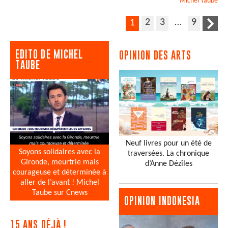
Michel
Taube
2
3
…
9
1
EDITO DE MICHEL
OPINION DES ARTS
TAUBE
Neuf livres pour un été de
Soyons solidaires avec la
traversées. La chronique
Gironde, meurtrie mais
d’Anne Dézîles
courageuse et déterminée à
aller de l’avant ! Michel
Taube sur Cnews
OPINION INDONESIA
15 ANS DÉJÀ !