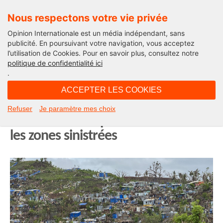
Nous respectons votre vie privée
Opinion Internationale est un média indépendant, sans
publicité. En poursuivant votre navigation, vous acceptez
l’utilisation de Cookies. Pour en savoir plus, consultez notre
Opinion Outre-Mer
politique de confidentialité ici
.
07H44 - mercredi 2 juillet 2025
ACCEPTER LES COOKIES
Mayotte : une opération d’intérêt
Refuser
Je paramètre mes choix
national lancée pour reconstruire
les zones sinistrées