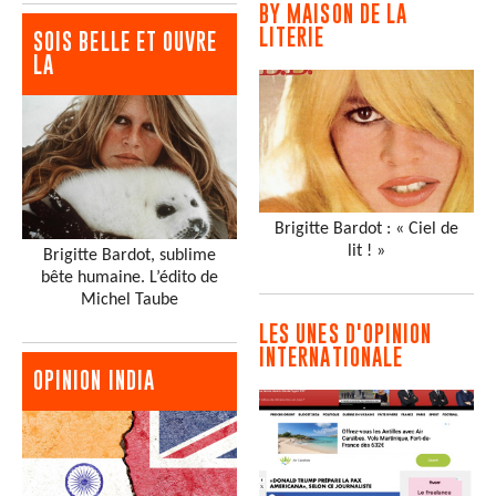
BY MAISON DE LA
LITERIE
SOIS BELLE ET OUVRE
LA
Brigitte Bardot : « Ciel de
lit ! »
Brigitte Bardot, sublime
bête humaine. L’édito de
Michel Taube
LES UNES D'OPINION
INTERNATIONALE
OPINION INDIA