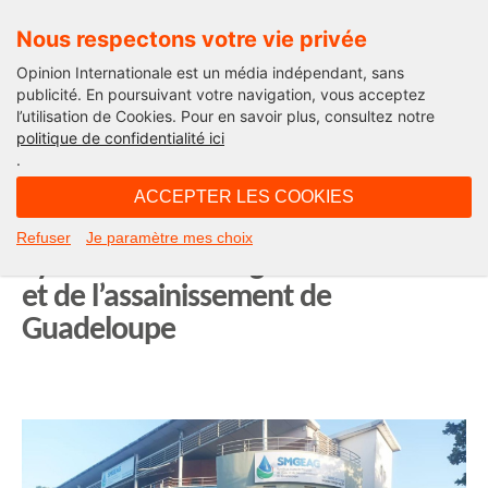
Nous respectons votre vie privée
Opinion Internationale est un média indépendant, sans
publicité. En poursuivant votre navigation, vous acceptez
l’utilisation de Cookies. Pour en savoir plus, consultez notre
Opinion Outre-Mer
politique de confidentialité ici
.
08H40 - mercredi 2 juillet 2025
ACCEPTER LES COOKIES
Finances catastrophiques au
Refuser
Je paramètre mes choix
Syndicat mixte de gestion de l’eau
et de l’assainissement de
Guadeloupe