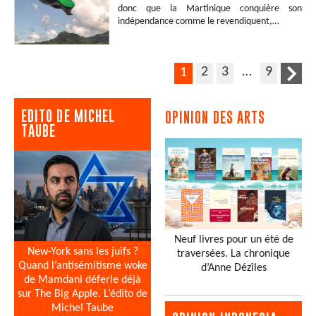
donc que la Martinique conquière son
indépendance comme le revendiquent,…
2
3
…
9
1
EDITO DE MICHEL
OPINION DES ARTS
TAUBE
Neuf livres pour un été de
New-York sans les juifs ?
traversées. La chronique
Quand l’antisémitisme woke
d’Anne Dézîles
de Mamdani déferle déjà
sur The Big Apple. L’édito de
Michel Taube