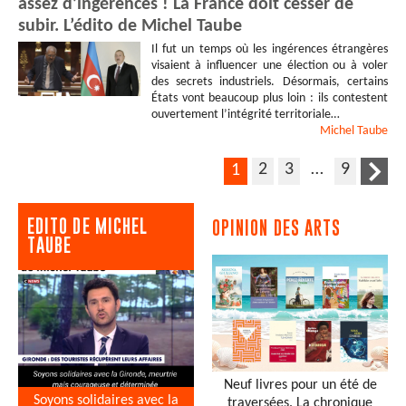
assez d’ingérences ! La France doit cesser de
subir. L’édito de Michel Taube
Il fut un temps où les ingérences étrangères
visaient à influencer une élection ou à voler
des secrets industriels. Désormais, certains
États vont beaucoup plus loin : ils contestent
ouvertement l’intégrité territoriale…
Michel
Taube
2
3
…
9
1
EDITO DE MICHEL
OPINION DES ARTS
TAUBE
Neuf livres pour un été de
Soyons solidaires avec la
traversées. La chronique