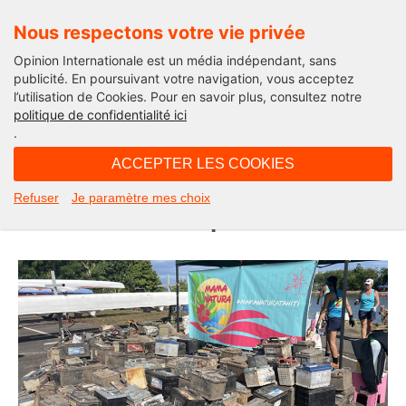
Nous respectons votre vie privée
Opinion Internationale est un média indépendant, sans
publicité. En poursuivant votre navigation, vous acceptez
l’utilisation de Cookies. Pour en savoir plus, consultez notre
Opinion Outre-Mer
politique de confidentialité ici
.
10H57 - mardi 1 juillet 2025
ACCEPTER LES COOKIES
Tahiti : 448 batteries et 500 kg de
Refuser
Je paramètre mes choix
déchets retirés du parc Vairai