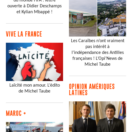
du monde FIFA : lettre
ouverte à Didier Deschamps
et Kylian Mbappé !
VIVE LA FRANCE
Les Caraïbes n’ont vraiment
pas intérêt à
l’indépendance des Antilles
françaises ! L’Opi’News de
Michel Taube
Laïcité mon amour. L’édito
OPINION AMÉRIQUES
de Michel Taube
LATINES
MAROC +