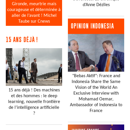
Gironde, meurtrie mais
d’Anne Dézîles
courageuse et déterminée à
aller de l’avant ! Michel
Taube sur Cnews
OPINION INDONESIA
15 ANS DÉJÀ !
"Bebas Aktif": France and
Indonesia Share the Same
Vision of the World An
15 ans déjà ! Des machines
Exclusive Interview with
et des hommes : le deep
Mohamad Oemar,
learning, nouvelle frontière
Ambassador of Indonesia to
de l’intelligence artificielle
France
?