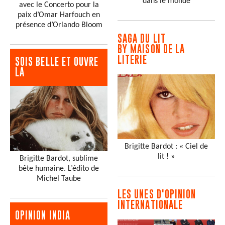
dans le monde
avec le Concerto pour la
paix d’Omar Harfouch en
présence d’Orlando Bloom
SAGA DU LIT
BY MAISON DE LA
LITERIE
SOIS BELLE ET OUVRE
LA
Brigitte Bardot : « Ciel de
lit ! »
Brigitte Bardot, sublime
bête humaine. L’édito de
Michel Taube
LES UNES D'OPINION
INTERNATIONALE
OPINION INDIA