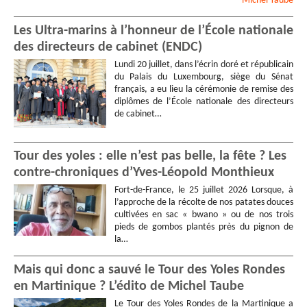
Michel
Taube
Les Ultra-marins à l’honneur de l’École nationale
des directeurs de cabinet (ENDC)
Lundi 20 juillet, dans l’écrin doré et républicain
du Palais du Luxembourg, siège du Sénat
français, a eu lieu la cérémonie de remise des
diplômes de l’École nationale des directeurs
de cabinet…
Tour des yoles : elle n’est pas belle, la fête ? Les
contre-chroniques d’Yves-Léopold Monthieux
Fort-de-France, le 25 juillet 2026 Lorsque, à
l’approche de la récolte de nos patates douces
cultivées en sac « bwano » ou de nos trois
pieds de gombos plantés près du pignon de
la…
Mais qui donc a sauvé le Tour des Yoles Rondes
en Martinique ? L’édito de Michel Taube
Le Tour des Yoles Rondes de la Martinique a