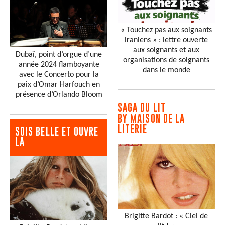
« Touchez pas aux soignants
iraniens » : lettre ouverte
aux soignants et aux
Dubaï, point d’orgue d’une
organisations de soignants
année 2024 flamboyante
dans le monde
avec le Concerto pour la
paix d’Omar Harfouch en
présence d’Orlando Bloom
SAGA DU LIT
BY MAISON DE LA
LITERIE
SOIS BELLE ET OUVRE
LA
Brigitte Bardot : « Ciel de