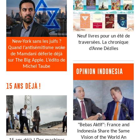
Neuf livres pour un été de
New-York sans les juifs ?
traversées. La chronique
Quand l’antisémitisme woke
d’Anne Dézîles
de Mamdani déferle déjà
sur The Big Apple. L’édito de
Michel Taube
OPINION INDONESIA
15 ANS DÉJÀ !
"Bebas Aktif": France and
Indonesia Share the Same
Vision of the World An