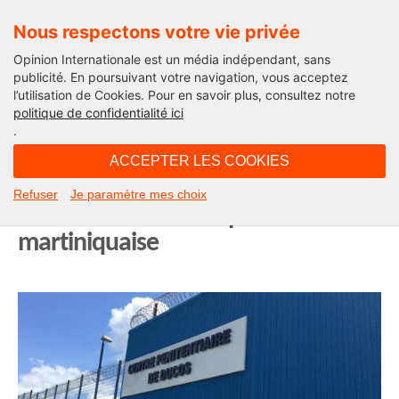
Nous respectons votre vie privée
Opinion Internationale est un média indépendant, sans
publicité. En poursuivant votre navigation, vous acceptez
l’utilisation de Cookies. Pour en savoir plus, consultez notre
Opinion Outre-Mer
politique de confidentialité ici
.
09H36 - samedi 14 juin 2025
ACCEPTER LES COOKIES
Mutinerie à Ducos : sept heures
Refuser
Je paramètre mes choix
sous tension dans la prison
martiniquaise