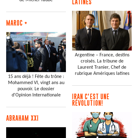
de Michel Taube
LATINES
MAROC +
Argentine – France, destins
croisés. La tribune de
Laurent Tranier, Chef de
rubrique Amériques latines
15 ans déjà ! Fête du trône :
Mohammed VI, vingt ans au
pouvoir. Le dossier
d'Opinion Internationale
IRAN C'EST UNE
RÉVOLUTION!
ABRAHAM XXI