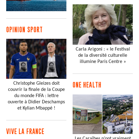
OPINION SPORT
Carla Arigoni : « le Festival
de la diversité culturelle
illumine Paris Centre »
Christophe Gleizes doit
ONE HEALTH
couvrir la finale de la Coupe
du monde FIFA : lettre
ouverte à Didier Deschamps
et Kylian Mbappé !
VIVE LA FRANCE
Les Caraïbes n’ont vraiment