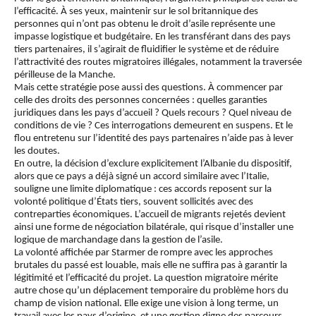
l’efficacité. À ses yeux, maintenir sur le sol britannique des
personnes qui n’ont pas obtenu le droit d’asile représente une
impasse logistique et budgétaire. En les transférant dans des pays
tiers partenaires, il s’agirait de fluidifier le système et de réduire
l’attractivité des routes migratoires illégales, notamment la traversée
périlleuse de la Manche.
Mais cette stratégie pose aussi des questions. À commencer par
celle des droits des personnes concernées : quelles garanties
juridiques dans les pays d’accueil ? Quels recours ? Quel niveau de
conditions de vie ? Ces interrogations demeurent en suspens. Et le
flou entretenu sur l’identité des pays partenaires n’aide pas à lever
les doutes.
En outre, la décision d’exclure explicitement l’Albanie du dispositif,
alors que ce pays a déjà signé un accord similaire avec l’Italie,
souligne une limite diplomatique : ces accords reposent sur la
volonté politique d’États tiers, souvent sollicités avec des
contreparties économiques. L’accueil de migrants rejetés devient
ainsi une forme de négociation bilatérale, qui risque d’installer une
logique de marchandage dans la gestion de l’asile.
La volonté affichée par Starmer de rompre avec les approches
brutales du passé est louable, mais elle ne suffira pas à garantir la
légitimité et l’efficacité du projet. La question migratoire mérite
autre chose qu’un déplacement temporaire du problème hors du
champ de vision national. Elle exige une vision à long terme, un