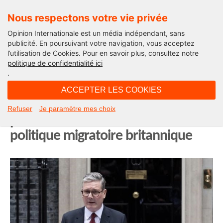
Nous respectons votre vie privée
Opinion Internationale est un média indépendant, sans
publicité. En poursuivant votre navigation, vous acceptez
l’utilisation de Cookies. Pour en savoir plus, consultez notre
Actualité
politique de confidentialité ici
.
14H50 - lundi 2 juin 2025
ACCEPTER LES COOKIES
Centres de retour : un virage
Refuser
Je paramètre mes choix
prudent mais controversé de la
politique migratoire britannique