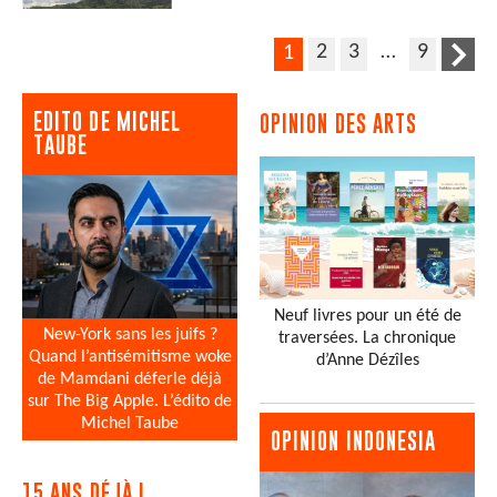
2
3
…
9
1
EDITO DE MICHEL
OPINION DES ARTS
TAUBE
Neuf livres pour un été de
New-York sans les juifs ?
traversées. La chronique
Quand l’antisémitisme woke
d’Anne Dézîles
de Mamdani déferle déjà
sur The Big Apple. L’édito de
Michel Taube
OPINION INDONESIA
15 ANS DÉJÀ !