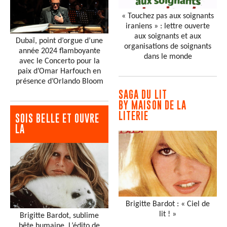
« Touchez pas aux soignants
iraniens » : lettre ouverte
aux soignants et aux
Dubaï, point d’orgue d’une
organisations de soignants
année 2024 flamboyante
dans le monde
avec le Concerto pour la
paix d’Omar Harfouch en
présence d’Orlando Bloom
SAGA DU LIT
BY MAISON DE LA
LITERIE
SOIS BELLE ET OUVRE
LA
Brigitte Bardot : « Ciel de
lit ! »
Brigitte Bardot, sublime
bête humaine. L’édito de