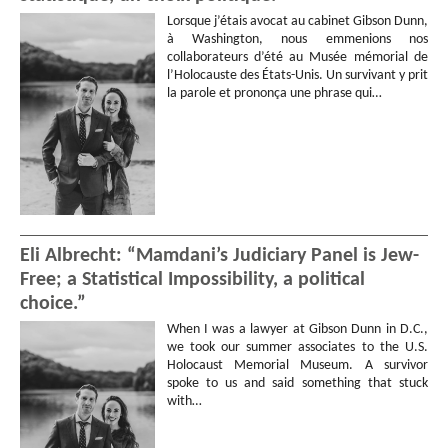
Lorsque j’étais avocat au cabinet Gibson Dunn,
à Washington, nous emmenions nos
collaborateurs d’été au Musée mémorial de
l’Holocauste des États-Unis. Un survivant y prit
la parole et prononça une phrase qui…
Eli Albrecht: “Mamdani’s Judiciary Panel is Jew-
Free; a Statistical Impossibility, a political
choice.”
When I was a lawyer at Gibson Dunn in D.C.,
we took our summer associates to the U.S.
Holocaust Memorial Museum. A survivor
spoke to us and said something that stuck
with…