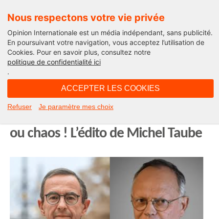
Nous respectons votre vie privée
Opinion Internationale est un média indépendant, sans publicité.
En poursuivant votre navigation, vous acceptez l’utilisation de
Cookies. Pour en savoir plus, consultez notre
Edito
politique de confidentialité ici
.
08H40 - mercredi 21 mai 2025
ACCEPTER LES COOKIES
2027 : Retailleau, Philippe, Attal,
Refuser
Je paramètre mes choix
Darmanin et les autres… conclave
ou chaos ! L’édito de Michel Taube