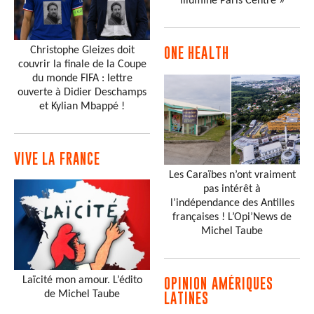
illumine Paris Centre »
Christophe Gleizes doit
ONE HEALTH
couvrir la finale de la Coupe
du monde FIFA : lettre
ouverte à Didier Deschamps
et Kylian Mbappé !
VIVE LA FRANCE
Les Caraïbes n’ont vraiment
pas intérêt à
l’indépendance des Antilles
françaises ! L’Opi’News de
Michel Taube
Laïcité mon amour. L’édito
OPINION AMÉRIQUES
de Michel Taube
LATINES