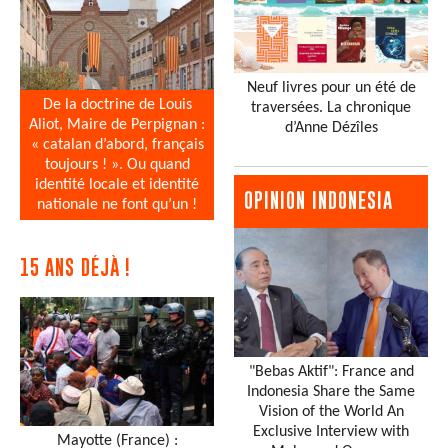
Neuf livres pour un été de
De la doctrine de Louis
traversées. La chronique
Aliot, Maire de Perpignan :
d’Anne Dézîles
« catalan d’abord, français
toujours ! ». Ou quand
identité locale et identité
OPINION INDONESIA
nationale ne font qu’un !
15 ANS DÉJÀ !
"Bebas Aktif": France and
Indonesia Share the Same
Vision of the World An
Exclusive Interview with
Mayotte (France) :