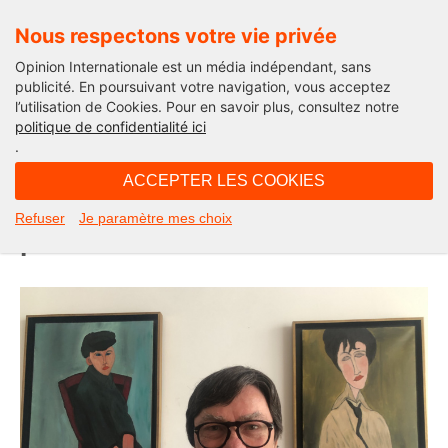
Nous respectons votre vie privée
Opinion Internationale est un média indépendant, sans
publicité. En poursuivant votre navigation, vous acceptez
l’utilisation de Cookies. Pour en savoir plus, consultez notre
Edito
politique de confidentialité ici
.
11H30 - samedi 20 décembre 2025
ACCEPTER LES COOKIES
Les 7 renoncements à la France,
Refuser
Je paramètre mes choix
par Jean-Marie Viala