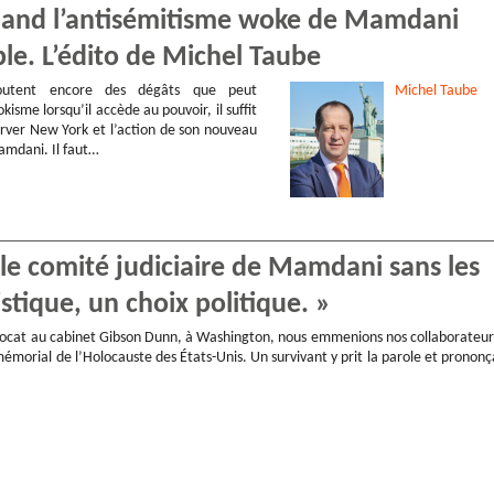
Quand l’antisémitisme woke de Mamdani
ple. L’édito de Michel Taube
utent encore des dégâts que peut
Michel
Taube
kisme lorsqu’il accède au pouvoir, il suffit
rver New York et l’action de son nouveau
mdani. Il faut…
, le comité judiciaire de Mamdani sans les
istique, un choix politique. »
avocat au cabinet Gibson Dunn, à Washington, nous emmenions nos collaborateur
morial de l’Holocauste des États-Unis. Un survivant y prit la parole et prononç