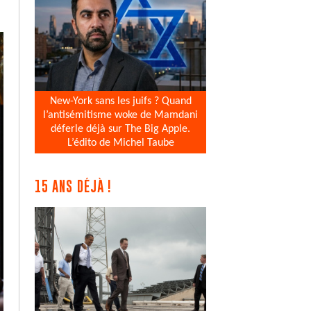
New-York sans les juifs ? Quand
l’antisémitisme woke de Mamdani
déferle déjà sur The Big Apple.
L’édito de Michel Taube
15 ANS DÉJÀ !