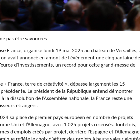
ne pas être savourées.
 France, organisé lundi 19 mai 2025 au château de Versailles, 
ron avait annoncé en amont de l’événement une cinquantaine de
d’euros d’investissements, un record pour cette grand-messe de
e « France, terre de créativité », dépasse largement les 15
on précédente. Le président de la République entend démontrer
s à la dissolution de l’Assemblée nationale, la France reste une
isseurs étrangers.
n 2024 sa place de premier pays européen en nombre de projets
ume-Uni et l’Allemagne, avec 1 025 projets recensés. Toutefois,
rmes d’emplois créés par projet, derrière l’Espagne et l’Allemagne
ue reflète le choix d’attirer des projets à haute valeur ajouté