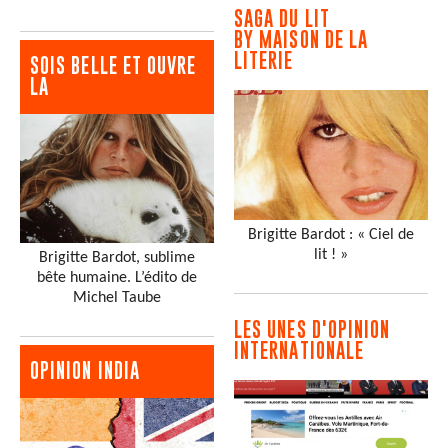
SAGA DU LIT
BY MAISON DE LA
LITERIE
SOIS BELLE ET OUVRE
LA
Brigitte Bardot : « Ciel de
lit ! »
Brigitte Bardot, sublime
bête humaine. L’édito de
Michel Taube
LES UNES D'OPINION
INTERNATIONALE
OPINION INDIA