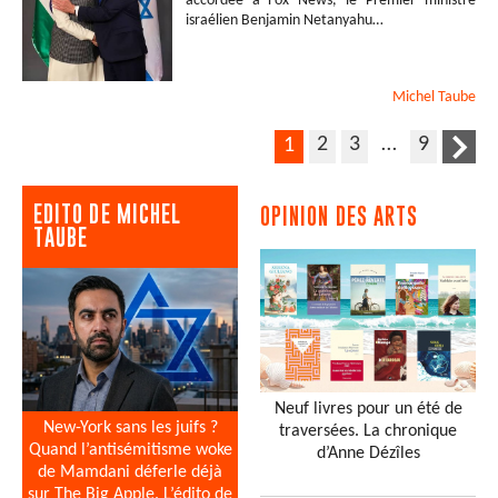
accordée à Fox News, le Premier ministre
israélien Benjamin Netanyahu…
Michel
Taube
2
3
…
9
1
EDITO DE MICHEL
OPINION DES ARTS
TAUBE
Neuf livres pour un été de
New-York sans les juifs ?
traversées. La chronique
Quand l’antisémitisme woke
d’Anne Dézîles
de Mamdani déferle déjà
sur The Big Apple. L’édito de