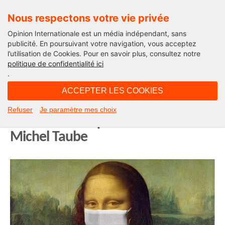
Nous respectons votre vie privée
Opinion Internationale est un média indépendant, sans
publicité. En poursuivant votre navigation, vous acceptez
l’utilisation de Cookies. Pour en savoir plus, consultez notre
Edito
politique de confidentialité ici
.
10H43 - vendredi 8 mai 2020
ACCEPTER LES COOKIES
11 mai, déconfinement… Jamais
Refuser
Je paramètre mes choix
sans mon masque ! L’édito de
Michel Taube