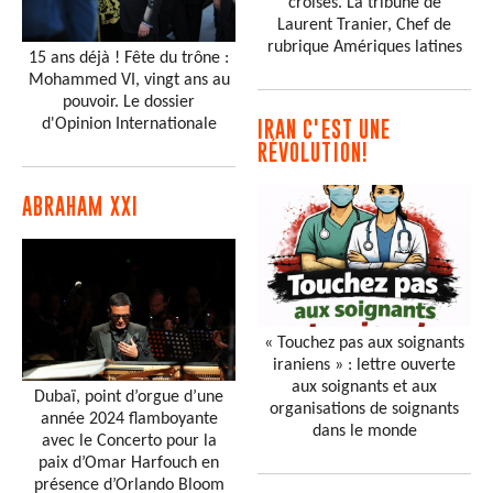
croisés. La tribune de
Laurent Tranier, Chef de
rubrique Amériques latines
15 ans déjà ! Fête du trône :
Mohammed VI, vingt ans au
pouvoir. Le dossier
d'Opinion Internationale
IRAN C'EST UNE
RÉVOLUTION!
ABRAHAM XXI
« Touchez pas aux soignants
iraniens » : lettre ouverte
aux soignants et aux
Dubaï, point d’orgue d’une
organisations de soignants
année 2024 flamboyante
dans le monde
avec le Concerto pour la
paix d’Omar Harfouch en
présence d’Orlando Bloom