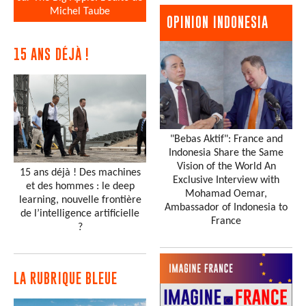
Michel Taube
OPINION INDONESIA
15 ANS DÉJÀ !
"Bebas Aktif": France and
Indonesia Share the Same
Vision of the World An
15 ans déjà ! Des machines
Exclusive Interview with
et des hommes : le deep
Mohamad Oemar,
learning, nouvelle frontière
Ambassador of Indonesia to
de l’intelligence artificielle
France
?
LA RUBRIQUE BLEUE