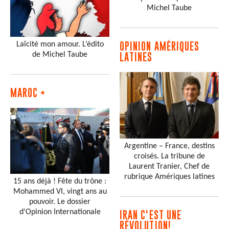
Michel Taube
Laïcité mon amour. L’édito
OPINION AMÉRIQUES
de Michel Taube
LATINES
MAROC +
Argentine – France, destins
croisés. La tribune de
Laurent Tranier, Chef de
rubrique Amériques latines
15 ans déjà ! Fête du trône :
Mohammed VI, vingt ans au
pouvoir. Le dossier
d'Opinion Internationale
IRAN C'EST UNE
RÉVOLUTION!