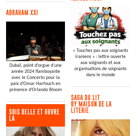
ABRAHAM XXI
« Touchez pas aux soignants
iraniens » : lettre ouverte
aux soignants et aux
Dubaï, point d’orgue d’une
organisations de soignants
année 2024 flamboyante
dans le monde
avec le Concerto pour la
paix d’Omar Harfouch en
présence d’Orlando Bloom
SAGA DU LIT
BY MAISON DE LA
LITERIE
SOIS BELLE ET OUVRE
LA