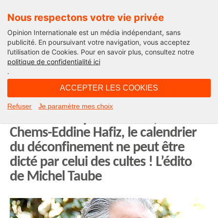
Nous respectons votre vie privée
Opinion Internationale est un média indépendant, sans
publicité. En poursuivant votre navigation, vous acceptez
l’utilisation de Cookies. Pour en savoir plus, consultez notre
Edito
politique de confidentialité ici
.
13H14 - mercredi 6 mai 2020
ACCEPTER LES COOKIES
Non, Monsieur le Recteur de la
Refuser
Je paramètre mes choix
Grande Mosquée de Paris, cher
Chems-Eddine Hafiz, le calendrier
du déconfinement ne peut être
dicté par celui des cultes ! L’édito
de Michel Taube