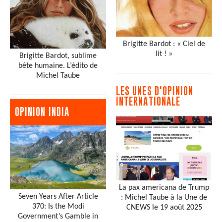
Brigitte Bardot : « Ciel de
lit ! »
Brigitte Bardot, sublime
bête humaine. L’édito de
Michel Taube
LES UNES D'OPINION
INTERNATIONALE
OPINION INDIA
La pax americana de Trump
Seven Years After Article
: Michel Taube à la Une de
370: Is the Modi
CNEWS le 19 août 2025
Government’s Gamble in