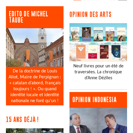
EDITO DE MICHEL
OPINION DES ARTS
TAUBE
Neuf livres pour un été de
De la doctrine de Louis
traversées. La chronique
Aliot, Maire de Perpignan :
d’Anne Dézîles
« catalan d’abord, français
toujours ! ». Ou quand
identité locale et identité
OPINION INDONESIA
nationale ne font qu’un !
15 ANS DÉJÀ !