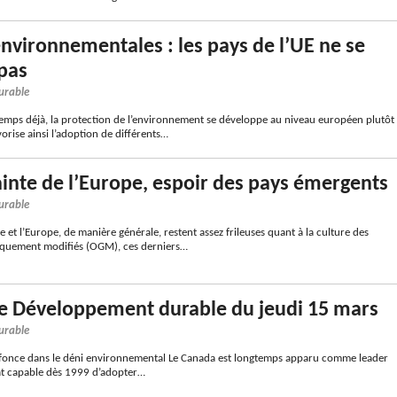
vironnementales : les pays de l’UE ne se
pas
urable
emps déjà, la protection de l’environnement se développe au niveau européen plutôt
vorise ainsi l’adoption de différents…
inte de l’Europe, espoir des pays émergents
urable
e et l’Europe, de manière générale, restent assez frileuses quant à la culture des
iquement modifiés (OGM), ces derniers…
e Développement durable du jeudi 15 mars
urable
nce dans le déni environnemental Le Canada est longtemps apparu comme leader
at capable dès 1999 d’adopter…