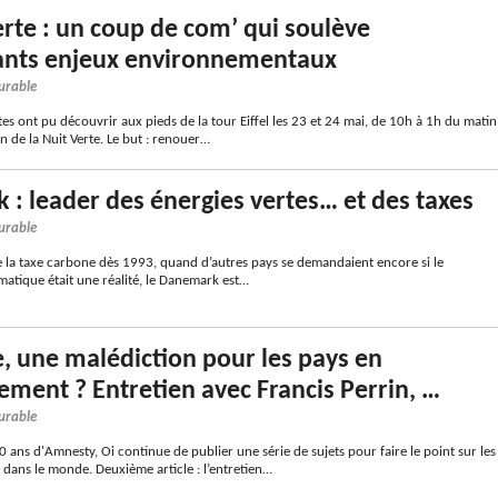
erte : un coup de com’ qui soulève
ants enjeux environnementaux
urable
stes ont pu découvrir aux pieds de la tour Eiffel les 23 et 24 mai, de 10h à 1h du matin
n de la Nuit Verte. Le but : renouer…
: leader des énergies vertes… et des taxes
urable
e la taxe carbone dès 1993, quand d’autres pays se demandaient encore si le
atique était une réalité, le Danemark est…
e, une malédiction pour les pays en
ment ? Entretien avec Francis Perrin, …
urable
0 ans d'Amnesty, Oi continue de publier une série de sujets pour faire le point sur les
dans le monde. Deuxième article : l’entretien…