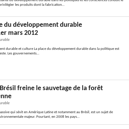
ssante du développement durable dans les politiques et les consciences conduit le
vilégier les produits dont la fabrication…
e du développement durable
1er mars 2012
urable
rable et culture La place du développement durable dans la politique est
feste. Les gouvernements…
Brésil freine le sauvetage de la forêt
enne
urable
assive qui sévit en Amérique Latine et notamment au Brésil, est un sujet de
ironnementale majeur. Pourtant, en 2008 les pays…