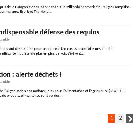
 épris de la Patagonie dans les années 60, le milliardaire américain Douglas Tompkins,
des marques Esprit et The North…
’indispensable défense des requins
urable
incessant des requins pour produire la fameuse soupe d’ailerons, dont la
dissante inquiète, de plus en plus de voix s’élèvent…
ion : alerte déchets !
urable
e l’Organisation des nations unies pour l’alimentation et l’agriculture (FAO), 1,3
es de produits alimentaires sont perdus…
2
1