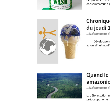
L’importance croi
consommateur à pri
Chroniqu
du jeudi 
Développement d
Développement du
aujourd’hui mani
Quand le 
amazoni
Développement d
La déforestation m
préoccupation env