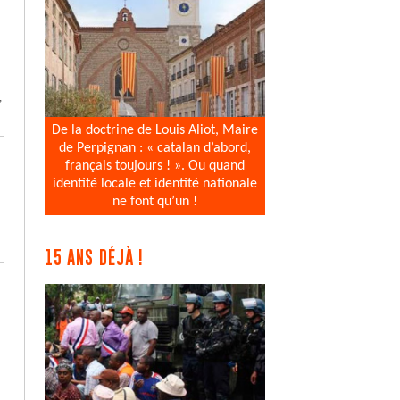
,
De la doctrine de Louis Aliot, Maire
de Perpignan : « catalan d’abord,
français toujours ! ». Ou quand
identité locale et identité nationale
ne font qu’un !
15 ANS DÉJÀ !