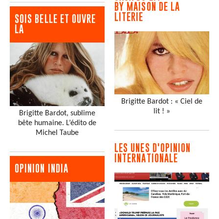
BY MAISON DE LA
LITERIE
SOIS BELLE ET OUVRE
LA
Brigitte Bardot : « Ciel de
lit ! »
Brigitte Bardot, sublime
bête humaine. L’édito de
Michel Taube
LES UNES D'OPINION
INTERNATIONALE
OPINION INDIA