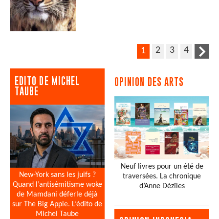
2
3
4
1
EDITO DE MICHEL
OPINION DES ARTS
TAUBE
Neuf livres pour un été de
New-York sans les juifs ?
traversées. La chronique
Quand l’antisémitisme woke
d’Anne Dézîles
de Mamdani déferle déjà
sur The Big Apple. L’édito de
Michel Taube