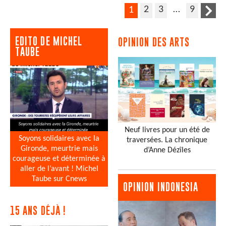
2
3
…
9
1
EDITO DE MICHEL
OPINION DES ARTS
TAUBE
Neuf livres pour un été de
Soyons solidaires avec la
traversées. La chronique
Gironde, meurtrie mais
d’Anne Dézîles
courageuse et déterminée à
aller de l’avant ! Michel
Taube sur Cnews
OPINION INDONESIA
15 ANS DÉJÀ !