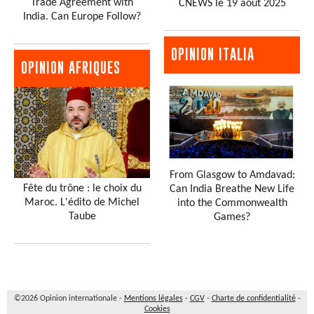
Trade Agreement with
CNEWS le 19 août 2025
India. Can Europe Follow?
OPINION ITALIA
OPINION AFRIQUES
From Glasgow to Amdavad:
Fête du trône : le choix du
Can India Breathe New Life
Maroc. L'édito de Michel
into the Commonwealth
Taube
Games?
©2026 Opinion internationale -
Mentions légales
-
CGV
-
Charte de confidentialité
-
Cookies