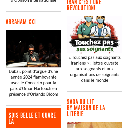
d'Opinion Internationale
IRAN C'EST UNE
RÉVOLUTION!
ABRAHAM XXI
« Touchez pas aux soignants
iraniens » : lettre ouverte
aux soignants et aux
Dubaï, point d’orgue d’une
organisations de soignants
année 2024 flamboyante
dans le monde
avec le Concerto pour la
paix d’Omar Harfouch en
présence d’Orlando Bloom
SAGA DU LIT
BY MAISON DE LA
LITERIE
SOIS BELLE ET OUVRE
LA