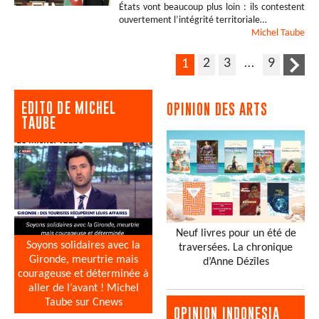
États vont beaucoup plus loin : ils contestent
ouvertement l’intégrité territoriale…
Michel
Taube
2
3
…
9
1
EDITO DE MICHEL
OPINION DES ARTS
TAUBE
Neuf livres pour un été de
Soyons solidaires avec la
traversées. La chronique
Gironde, meurtrie mais
d’Anne Dézîles
courageuse et déterminée à
aller de l’avant ! Michel
Taube sur Cnews
OPINION INDONESIA