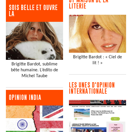
LITERIE
SOIS BELLE ET OUVRE
LA
Brigitte Bardot : « Ciel de
lit ! »
Brigitte Bardot, sublime
bête humaine. L’édito de
Michel Taube
LES UNES D'OPINION
INTERNATIONALE
OPINION INDIA