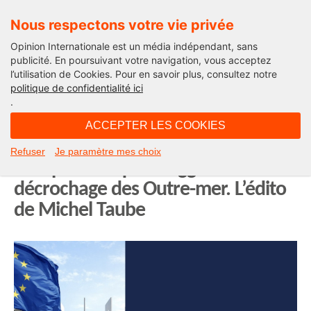
Nous respectons votre vie privée
Opinion Internationale est un média indépendant, sans
publicité. En poursuivant votre navigation, vous acceptez
l’utilisation de Cookies. Pour en savoir plus, consultez notre
Opinion Outre-Mer
politique de confidentialité ici
.
09H59 - dimanche 17 mai 2026
ACCEPTER LES COOKIES
MACF : la nouvelle taxe carbone
Refuser
Je paramètre mes choix
européenne qui va aggraver le
décrochage des Outre-mer. L’édito
de Michel Taube