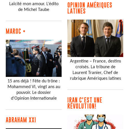
Laïcité mon amour. L’édito
OPINION AMÉRIQUES
de Michel Taube
LATINES
MAROC +
Argentine – France, destins
croisés. La tribune de
Laurent Tranier, Chef de
rubrique Amériques latines
15 ans déjà ! Fête du trône :
Mohammed VI, vingt ans au
pouvoir. Le dossier
d'Opinion Internationale
IRAN C'EST UNE
RÉVOLUTION!
ABRAHAM XXI