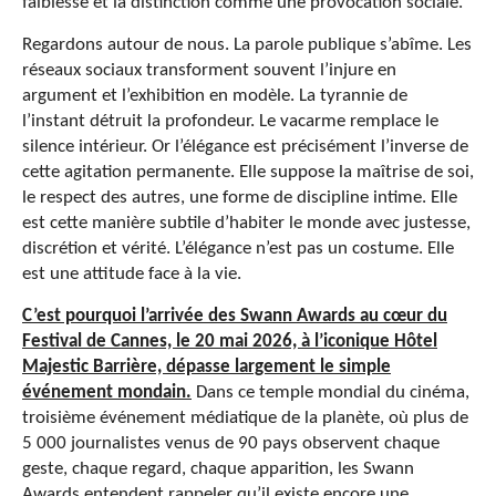
faiblesse et la distinction comme une provocation sociale.
Regardons autour de nous. La parole publique s’abîme. Les
réseaux sociaux transforment souvent l’injure en
argument et l’exhibition en modèle. La tyrannie de
l’instant détruit la profondeur. Le vacarme remplace le
silence intérieur. Or l’élégance est précisément l’inverse de
cette agitation permanente. Elle suppose la maîtrise de soi,
le respect des autres, une forme de discipline intime. Elle
est cette manière subtile d’habiter le monde avec justesse,
discrétion et vérité. L’élégance n’est pas un costume. Elle
est une attitude face à la vie.
C’est pourquoi l’arrivée des Swann Awards au cœur du
Festival de Cannes, le 20 mai 2026, à l’iconique Hôtel
Majestic Barrière, dépasse largement le simple
événement mondain.
Dans ce temple mondial du cinéma,
troisième événement médiatique de la planète, où plus de
5 000 journalistes venus de 90 pays observent chaque
geste, chaque regard, chaque apparition, les Swann
Awards entendent rappeler qu’il existe encore une