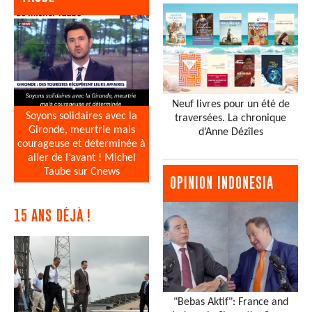
Neuf livres pour un été de
Soyons solidaires avec la
traversées. La chronique
Gironde, meurtrie mais
d’Anne Dézîles
courageuse et déterminée à
aller de l’avant ! Michel
Taube sur Cnews
OPINION INDONESIA
15 ANS DÉJÀ !
"Bebas Aktif": France and