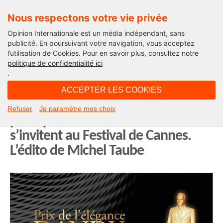
Nous respectons votre vie privée
Opinion Internationale est un média indépendant, sans
publicité. En poursuivant votre navigation, vous acceptez
l’utilisation de Cookies. Pour en savoir plus, consultez notre
Edito
politique de confidentialité ici
.
09H45 - mercredi 13 mai 2026
ACCEPTER LES COOKIES
L’élégance est devenue un combat
Refuser
Je paramètre mes choix
politique et les Swann Awards
s’invitent au Festival de Cannes.
L’édito de Michel Taube