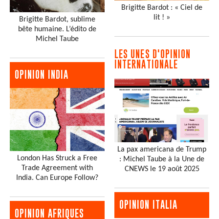
Brigitte Bardot : « Ciel de
lit ! »
Brigitte Bardot, sublime
bête humaine. L’édito de
Michel Taube
LES UNES D'OPINION
INTERNATIONALE
OPINION INDIA
La pax americana de Trump
London Has Struck a Free
: Michel Taube à la Une de
Trade Agreement with
CNEWS le 19 août 2025
India. Can Europe Follow?
OPINION ITALIA
OPINION AFRIQUES