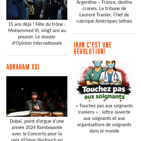
Argentine – France, destins
croisés. La tribune de
Laurent Tranier, Chef de
rubrique Amériques latines
15 ans déjà ! Fête du trône :
Mohammed VI, vingt ans au
pouvoir. Le dossier
d'Opinion Internationale
IRAN C'EST UNE
RÉVOLUTION!
ABRAHAM XXI
« Touchez pas aux soignants
iraniens » : lettre ouverte
aux soignants et aux
Dubaï, point d’orgue d’une
organisations de soignants
année 2024 flamboyante
dans le monde
avec le Concerto pour la
paix d’Omar Harfouch en