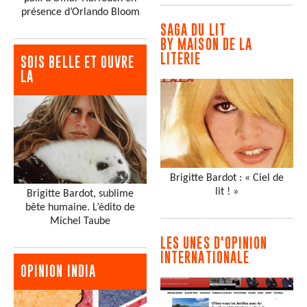
présence d’Orlando Bloom
SAGA DU LIT
BY MAISON DE LA
LITERIE
SOIS BELLE ET OUVRE
LA
Brigitte Bardot : « Ciel de
lit ! »
Brigitte Bardot, sublime
bête humaine. L’édito de
Michel Taube
LES UNES D'OPINION
INTERNATIONALE
OPINION INDIA