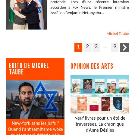
profonde. Lors d’une récente interview
accordée à Fox News, le Premier ministre
israélien Benjamin Netanyahu…
Michel
Taube
2
3
…
9
1
EDITO DE MICHEL
OPINION DES ARTS
TAUBE
Neuf livres pour un été de
New-York sans les juifs ?
traversées. La chronique
Quand l’antisémitisme woke
d’Anne Dézîles