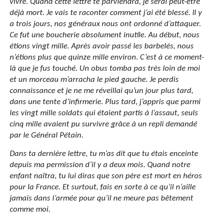
vivre. Quand cette lettre te parviendra, je serai peut-être
déjà mort. Je vais te raconter comment j’ai été blessé. Il y
a trois jours, nos généraux nous ont ordonné d’attaquer.
Ce fut une boucherie absolument inutile. Au début, nous
étions vingt mille. Après avoir passé les barbelés, nous
n’étions plus que quinze mille environ. C’est à ce moment-
là que je fus touché. Un obus tomba pas très loin de moi
et un morceau m’arracha le pied gauche. Je perdis
connaissance et je ne me réveillai qu’un jour plus tard,
dans une tente d’infirmerie. Plus tard, j’appris que parmi
les vingt mille soldats qui étaient partis à l’assaut, seuls
cinq mille avaient pu survivre grâce à un repli demandé
par le Général Pétain.
Dans ta dernière lettre, tu m’as dit que tu étais enceinte
depuis ma permission d’il y a deux mois. Quand notre
enfant naîtra, tu lui diras que son père est mort en héros
pour la France. Et surtout, fais en sorte à ce qu’il n’aille
jamais dans l’armée pour qu’il ne meure pas bêtement
comme moi.