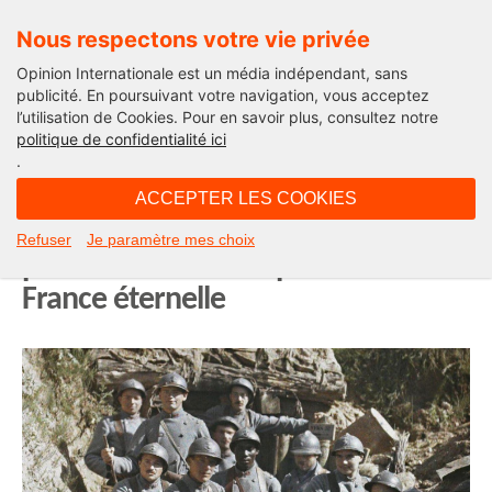
Nous respectons votre vie privée
Opinion Internationale est un média indépendant, sans
publicité. En poursuivant votre navigation, vous acceptez
l’utilisation de Cookies. Pour en savoir plus, consultez notre
Edito
politique de confidentialité ici
.
03H27 - mardi 11 novembre 2025
ACCEPTER LES COOKIES
11 novembre : « Je ne reviendrai
Refuser
Je paramètre mes choix
pas » : la lettre d’un poilu à la
France éternelle