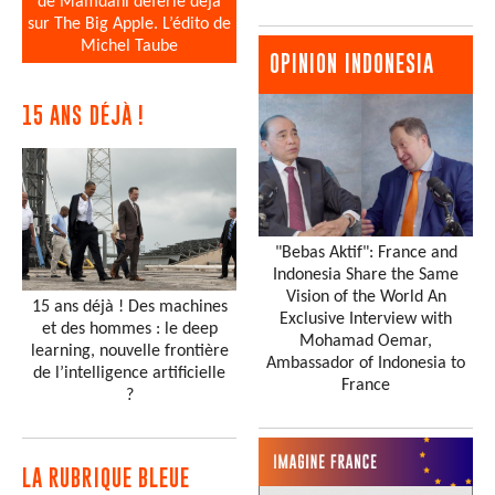
de Mamdani déferle déjà
sur The Big Apple. L’édito de
Michel Taube
OPINION INDONESIA
15 ANS DÉJÀ !
"Bebas Aktif": France and
Indonesia Share the Same
Vision of the World An
15 ans déjà ! Des machines
Exclusive Interview with
et des hommes : le deep
Mohamad Oemar,
learning, nouvelle frontière
Ambassador of Indonesia to
de l’intelligence artificielle
France
?
LA RUBRIQUE BLEUE