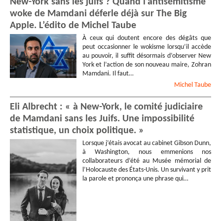
New-York sans les juifs ? Quand l’antisémitisme
woke de Mamdani déferle déjà sur The Big
Apple. L’édito de Michel Taube
À ceux qui doutent encore des dégâts que
peut occasionner le wokisme lorsqu’il accède
au pouvoir, il suffit désormais d’observer New
York et l’action de son nouveau maire, Zohran
Mamdani. Il faut…
Michel
Taube
Eli Albrecht : « à New-York, le comité judiciaire
de Mamdani sans les Juifs. Une impossibilité
statistique, un choix politique. »
Lorsque j’étais avocat au cabinet Gibson Dunn,
à Washington, nous emmenions nos
collaborateurs d’été au Musée mémorial de
l’Holocauste des États-Unis. Un survivant y prit
la parole et prononça une phrase qui…