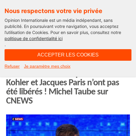
Nous respectons votre vie privée
Opinion Internationale est un média indépendant, sans
publicité. En poursuivant votre navigation, vous acceptez
l’utilisation de Cookies. Pour en savoir plus, consultez notre
Edito
politique de confidentialité ici
.
05H37 - dimanche 2 novembre 2025
ACCEPTER LES COOKIES
Il faut fermer le Centre culturel
Refuser
Je paramètre mes choix
franco-iranien tant que Cécile
Kohler et Jacques Paris n’ont pas
été libérés ! Michel Taube sur
CNEWS
Lecteur
vidéo