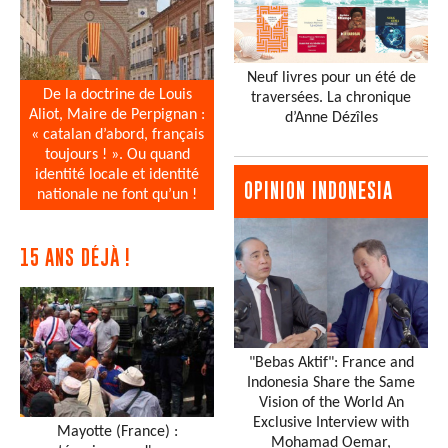
Neuf livres pour un été de
De la doctrine de Louis
traversées. La chronique
Aliot, Maire de Perpignan :
d’Anne Dézîles
« catalan d’abord, français
toujours ! ». Ou quand
identité locale et identité
OPINION INDONESIA
nationale ne font qu’un !
15 ANS DÉJÀ !
"Bebas Aktif": France and
Indonesia Share the Same
Vision of the World An
Exclusive Interview with
Mayotte (France) :
Mohamad Oemar,