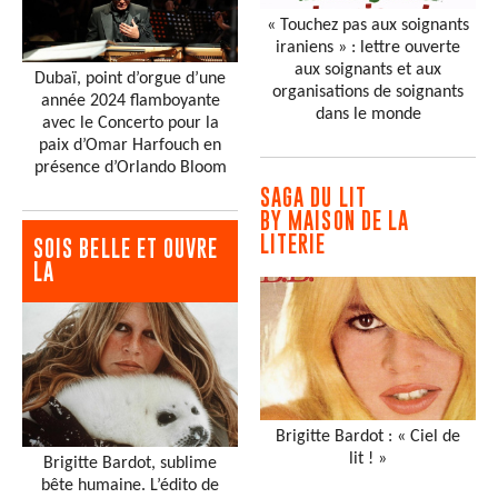
« Touchez pas aux soignants
iraniens » : lettre ouverte
aux soignants et aux
Dubaï, point d’orgue d’une
organisations de soignants
année 2024 flamboyante
dans le monde
avec le Concerto pour la
paix d’Omar Harfouch en
présence d’Orlando Bloom
SAGA DU LIT
BY MAISON DE LA
LITERIE
SOIS BELLE ET OUVRE
LA
Brigitte Bardot : « Ciel de
lit ! »
Brigitte Bardot, sublime
bête humaine. L’édito de