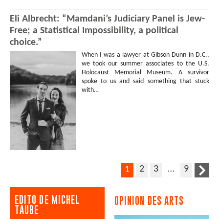
Eli Albrecht: “Mamdani’s Judiciary Panel is Jew-
Free; a Statistical Impossibility, a political
choice.”
When I was a lawyer at Gibson Dunn in D.C.,
we took our summer associates to the U.S.
Holocaust Memorial Museum. A survivor
spoke to us and said something that stuck
with…
2
3
…
9
1
EDITO DE MICHEL
OPINION DES ARTS
TAUBE