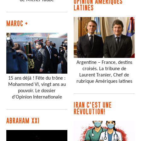
de Michel Taube
OPINION AMÉRIQUES
LATINES
MAROC +
Argentine – France, destins
croisés. La tribune de
Laurent Tranier, Chef de
15 ans déjà ! Fête du trône :
rubrique Amériques latines
Mohammed VI, vingt ans au
pouvoir. Le dossier
d'Opinion Internationale
IRAN C'EST UNE
RÉVOLUTION!
ABRAHAM XXI