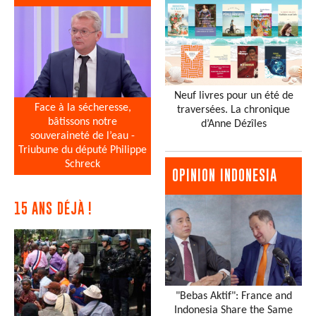
Neuf livres pour un été de
Face à la sécheresse,
traversées. La chronique
bâtissons notre
d’Anne Dézîles
souveraineté de l’eau -
Triubune du député Philippe
Schreck
OPINION INDONESIA
15 ANS DÉJÀ !
"Bebas Aktif": France and
Indonesia Share the Same