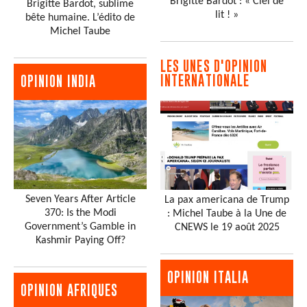
Brigitte Bardot : « Ciel de
Brigitte Bardot, sublime
lit ! »
bête humaine. L’édito de
Michel Taube
LES UNES D'OPINION
INTERNATIONALE
OPINION INDIA
Seven Years After Article
La pax americana de Trump
370: Is the Modi
: Michel Taube à la Une de
Government’s Gamble in
CNEWS le 19 août 2025
Kashmir Paying Off?
OPINION ITALIA
OPINION AFRIQUES