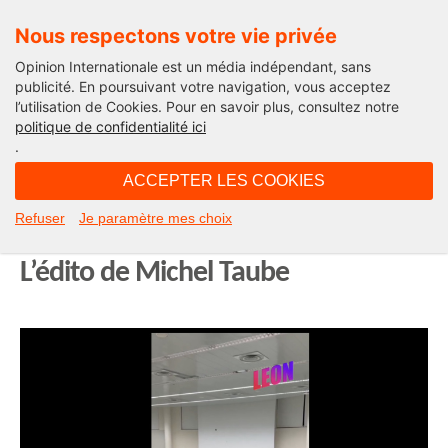
Nous respectons votre vie privée
Opinion Internationale est un média indépendant, sans
publicité. En poursuivant votre navigation, vous acceptez
l’utilisation de Cookies. Pour en savoir plus, consultez notre
Edito
politique de confidentialité ici
.
15H19 - mercredi 22 octobre 2025
ACCEPTER LES COOKIES
Appel au 7 octobre en France :
Refuser
Je paramètre mes choix
faut-il fermer l’université Paris 8 ?
L’édito de Michel Taube