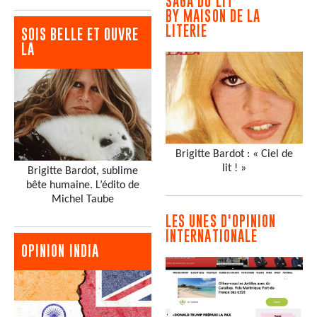
SAGA DU LIT
BY MAISON DE LA
LITERIE
SOIS BELLE ET OUVRE
LA
Brigitte Bardot : « Ciel de
lit ! »
Brigitte Bardot, sublime
bête humaine. L’édito de
Michel Taube
LES UNES D'OPINION
INTERNATIONALE
OPINION INDIA