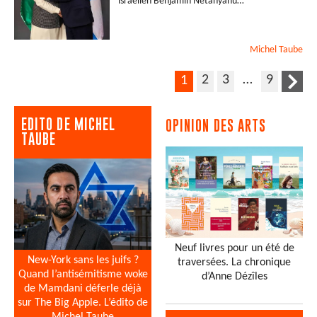
israélien Benjamin Netanyahu…
Michel
Taube
2
3
…
9
1
EDITO DE MICHEL
OPINION DES ARTS
TAUBE
Neuf livres pour un été de
New-York sans les juifs ?
traversées. La chronique
Quand l’antisémitisme woke
d’Anne Dézîles
de Mamdani déferle déjà
sur The Big Apple. L’édito de