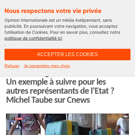
Nous respectons votre vie privée
Opinion Internationale est un média indépendant, sans
publicité. En poursuivant votre navigation, vous acceptez
l’utilisation de Cookies. Pour en savoir plus, consultez notre
Edito
politique de confidentialité ici
.
08H56 - mardi 12 août 2025
ACCEPTER LES COOKIES
L’affaire El Al : le ministre Philippe
Refuser
Je paramètre mes choix
Tabarot a agi vite et fermement !
Un exemple à suivre pour les
autres représentants de l’Etat ?
Michel Taube sur Cnews
Lecteur
vidéo