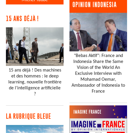
Michel Taube
OPINION INDONESIA
15 ANS DÉJÀ !
"Bebas Aktif": France and
Indonesia Share the Same
Vision of the World An
15 ans déjà ! Des machines
Exclusive Interview with
et des hommes : le deep
Mohamad Oemar,
learning, nouvelle frontière
Ambassador of Indonesia to
de l’intelligence artificielle
France
?
LA RUBRIQUE BLEUE