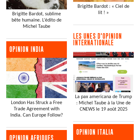
Brigitte Bardot : « Ciel de
lit ! »
Brigitte Bardot, sublime
bête humaine. L’édito de
Michel Taube
LES UNES D'OPINION
INTERNATIONALE
OPINION INDIA
La pax americana de Trump
London Has Struck a Free
: Michel Taube à la Une de
Trade Agreement with
CNEWS le 19 août 2025
India. Can Europe Follow?
OPINION ITALIA
OPINION AFRIQUES