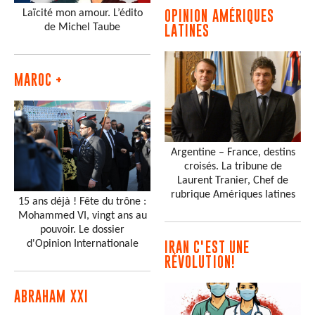
Laïcité mon amour. L’édito
OPINION AMÉRIQUES
de Michel Taube
LATINES
MAROC +
Argentine – France, destins
croisés. La tribune de
Laurent Tranier, Chef de
rubrique Amériques latines
15 ans déjà ! Fête du trône :
Mohammed VI, vingt ans au
pouvoir. Le dossier
d'Opinion Internationale
IRAN C'EST UNE
RÉVOLUTION!
ABRAHAM XXI