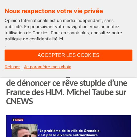
Nous respectons votre vie privée
Opinion Internationale est un média indépendant, sans
publicité. En poursuivant votre navigation, vous acceptez
l’utilisation de Cookies. Pour en savoir plus, consultez notre
Edito
politique de confidentialité ici
.
14H05 - mercredi 6 août 2025
ACCEPTER LES COOKIES
« Des ghettos de riches » selon Eric
Refuser
Je paramètre mes choix
Piolle ? Alain Carignon a bien raison
de dénoncer ce rêve stupide d’une
France des HLM. Michel Taube sur
CNEWS
Lecteur
vidéo