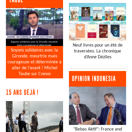
Neuf livres pour un été de
Soyons solidaires avec la
traversées. La chronique
Gironde, meurtrie mais
d’Anne Dézîles
courageuse et déterminée à
aller de l’avant ! Michel
Taube sur Cnews
OPINION INDONESIA
15 ANS DÉJÀ !
"Bebas Aktif": France and