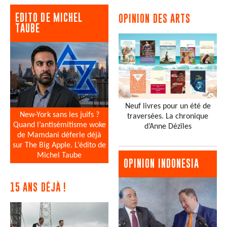
EDITO DE MICHEL
OPINION DES ARTS
TAUBE
Neuf livres pour un été de
New-York sans les juifs ?
traversées. La chronique
Quand l’antisémitisme woke
d’Anne Dézîles
de Mamdani déferle déjà
sur The Big Apple. L’édito de
Michel Taube
OPINION INDONESIA
15 ANS DÉJÀ !