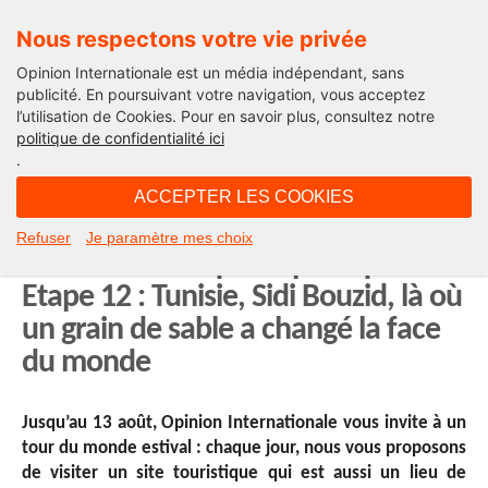
Nous respectons votre vie privée
Opinion Internationale est un média indépendant, sans
publicité. En poursuivant votre navigation, vous acceptez
l’utilisation de Cookies. Pour en savoir plus, consultez notre
Opinion Afriques
politique de confidentialité ici
.
08H30 - jeudi 31 juillet 2025
ACCEPTER LES COOKIES
Notre série d’été : un tour du
Refuser
Je paramètre mes choix
monde touristique et politique.
Etape 12 : Tunisie, Sidi Bouzid, là où
un grain de sable a changé la face
du monde
Jusqu’au 13 août, Opinion Internationale vous invite à un
tour du monde estival : chaque jour, nous vous proposons
de visiter un site touristique qui est aussi un lieu de