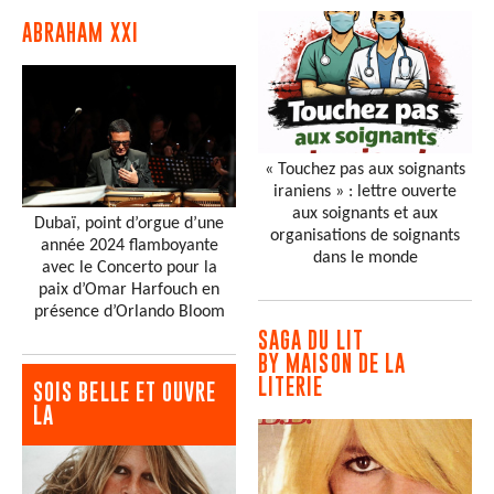
ABRAHAM XXI
« Touchez pas aux soignants
iraniens » : lettre ouverte
aux soignants et aux
Dubaï, point d’orgue d’une
organisations de soignants
année 2024 flamboyante
dans le monde
avec le Concerto pour la
paix d’Omar Harfouch en
présence d’Orlando Bloom
SAGA DU LIT
BY MAISON DE LA
LITERIE
SOIS BELLE ET OUVRE
LA