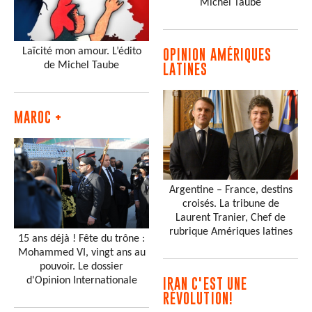
Michel Taube
Laïcité mon amour. L’édito
OPINION AMÉRIQUES
de Michel Taube
LATINES
MAROC +
Argentine – France, destins
croisés. La tribune de
Laurent Tranier, Chef de
rubrique Amériques latines
15 ans déjà ! Fête du trône :
Mohammed VI, vingt ans au
pouvoir. Le dossier
d'Opinion Internationale
IRAN C'EST UNE
RÉVOLUTION!