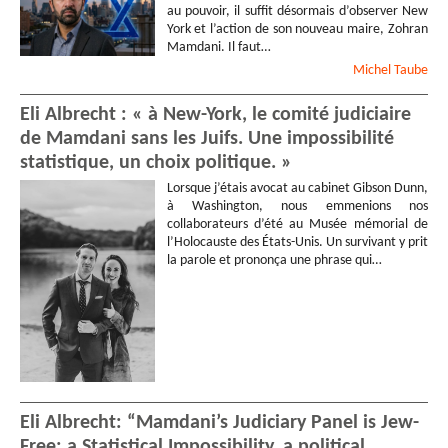
au pouvoir, il suffit désormais d’observer New
York et l’action de son nouveau maire, Zohran
Mamdani. Il faut…
Michel
Taube
Eli Albrecht : « à New-York, le comité judiciaire
de Mamdani sans les Juifs. Une impossibilité
statistique, un choix politique. »
Lorsque j’étais avocat au cabinet Gibson Dunn,
à Washington, nous emmenions nos
collaborateurs d’été au Musée mémorial de
l’Holocauste des États-Unis. Un survivant y prit
la parole et prononça une phrase qui…
Eli Albrecht: “Mamdani’s Judiciary Panel is Jew-
Free; a Statistical Impossibility, a political