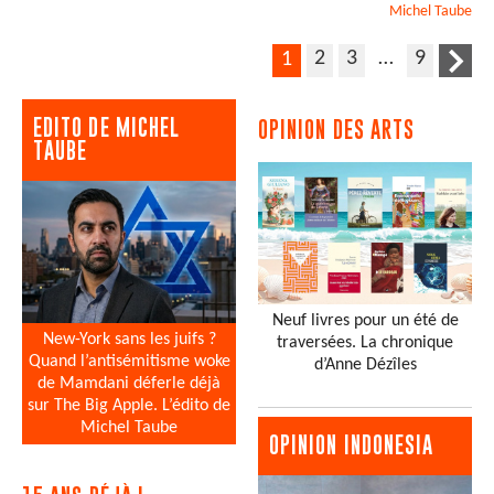
Michel
Taube
2
3
…
9
1
EDITO DE MICHEL
OPINION DES ARTS
TAUBE
Neuf livres pour un été de
New-York sans les juifs ?
traversées. La chronique
Quand l’antisémitisme woke
d’Anne Dézîles
de Mamdani déferle déjà
sur The Big Apple. L’édito de
Michel Taube
OPINION INDONESIA