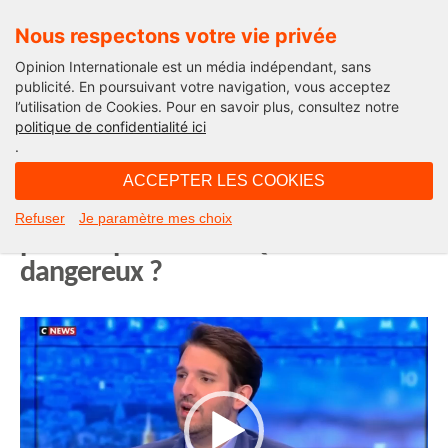
Nous respectons votre vie privée
Opinion Internationale est un média indépendant, sans
publicité. En poursuivant votre navigation, vous acceptez
l’utilisation de Cookies. Pour en savoir plus, consultez notre
Edito
politique de confidentialité ici
.
09H06 - jeudi 29 janvier 2026
ACCEPTER LES COOKIES
Pourquoi la France n’arrive-t-elle
Refuser
Je paramètre mes choix
pas à expulser les OQTF tunisiens
dangereux ?
Lecteur
vidéo