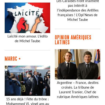
Les Caraïbes n’ont vraiment
pas intérêt à
l’indépendance des Antilles
françaises ! L’Opi’News de
Michel Taube
Laïcité mon amour. L’édito
OPINION AMÉRIQUES
de Michel Taube
LATINES
MAROC +
Argentine – France, destins
croisés. La tribune de
Laurent Tranier, Chef de
rubrique Amériques latines
15 ans déjà ! Fête du trône :
Mohammed VI, vingt ans au