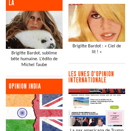
LA
Brigitte Bardot : « Ciel de
lit ! »
Brigitte Bardot, sublime
bête humaine. L’édito de
Michel Taube
LES UNES D'OPINION
INTERNATIONALE
OPINION INDIA
La pax americana de Trump