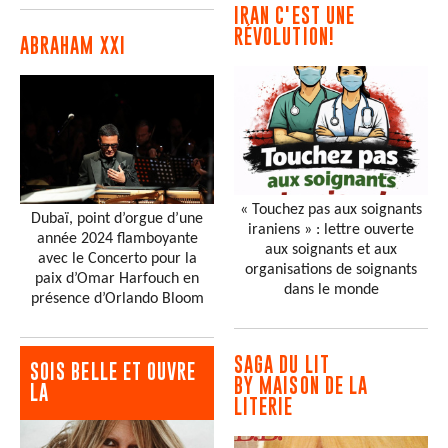
IRAN C'EST UNE
RÉVOLUTION!
ABRAHAM XXI
« Touchez pas aux soignants
Dubaï, point d’orgue d’une
iraniens » : lettre ouverte
année 2024 flamboyante
aux soignants et aux
avec le Concerto pour la
organisations de soignants
paix d’Omar Harfouch en
dans le monde
présence d’Orlando Bloom
SAGA DU LIT
SOIS BELLE ET OUVRE
BY MAISON DE LA
LA
LITERIE