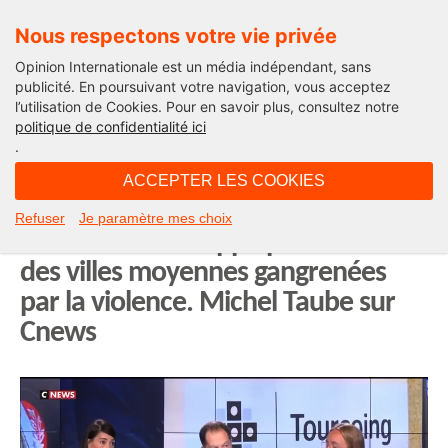
Nous respectons votre vie privée
Opinion Internationale est un média indépendant, sans
publicité. En poursuivant votre navigation, vous acceptez
l’utilisation de Cookies. Pour en savoir plus, consultez notre
Edito
politique de confidentialité ici
.
21H38 - mardi 29 juillet 2025
ACCEPTER LES COOKIES
Tourcoing : la ville de Gérald
Refuser
Je paramètre mes choix
Darmanin n’échappe pas au sort
des villes moyennes gangrenées
par la violence. Michel Taube sur
Cnews
Lecteur
vidéo