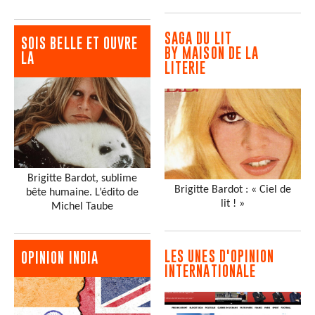
SAGA DU LIT
SOIS BELLE ET OUVRE
BY MAISON DE LA
LA
LITERIE
Brigitte Bardot, sublime
Brigitte Bardot : « Ciel de
bête humaine. L’édito de
lit ! »
Michel Taube
LES UNES D'OPINION
OPINION INDIA
INTERNATIONALE