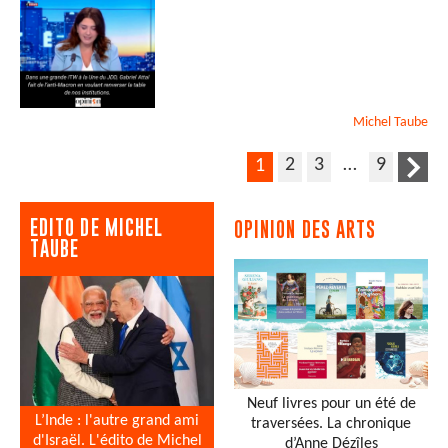
Michel
Taube
2
3
…
9
1
EDITO DE MICHEL
OPINION DES ARTS
TAUBE
Neuf livres pour un été de
L’Inde : l'autre grand ami
traversées. La chronique
d'Israël. L'édito de Michel
d’Anne Dézîles