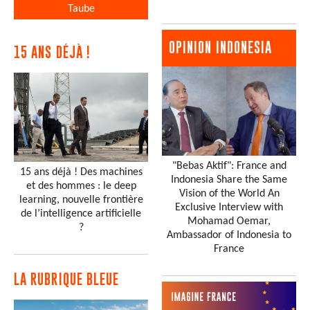
Taube
OPINION INDONESIA
15 ANS DÉJÀ !
"Bebas Aktif": France and
15 ans déjà ! Des machines
Indonesia Share the Same
et des hommes : le deep
Vision of the World An
learning, nouvelle frontière
Exclusive Interview with
de l’intelligence artificielle
Mohamad Oemar,
?
Ambassador of Indonesia to
France
LA RUBRIQUE BLEUE