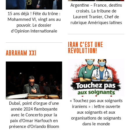
Argentine – France, destins
croisés. La tribune de
15 ans déjà ! Fête du trône :
Laurent Tranier, Chef de
Mohammed VI, vingt ans au
rubrique Amériques latines
pouvoir. Le dossier
d'Opinion Internationale
IRAN C'EST UNE
RÉVOLUTION!
ABRAHAM XXI
« Touchez pas aux soignants
Dubaï, point d’orgue d’une
iraniens » : lettre ouverte
année 2024 flamboyante
aux soignants et aux
avec le Concerto pour la
organisations de soignants
paix d’Omar Harfouch en
dans le monde
présence d’Orlando Bloom