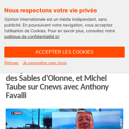
Nous respectons votre vie privée
Opinion Internationale est un média indépendant, sans
publicité. En poursuivant votre navigation, vous acceptez
l’utilisation de Cookies. Pour en savoir plus, consultez notre
Edito
politique de confidentialité ici
.
21H40 - mardi 29 juillet 2025
ACCEPTER LES COOKIES
L’élégance sablaise, c’est l’élégance
Refuser
Je paramètre mes choix
française ! Yannick Moreau, maire
des Sables d’Olonne, et Michel
Taube sur Cnews avec Anthony
Favalli
Lecteur
vidéo