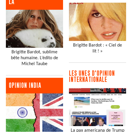
LA
Brigitte Bardot : « Ciel de
lit ! »
Brigitte Bardot, sublime
bête humaine. L’édito de
Michel Taube
LES UNES D'OPINION
INTERNATIONALE
OPINION INDIA
La pax americana de Trump