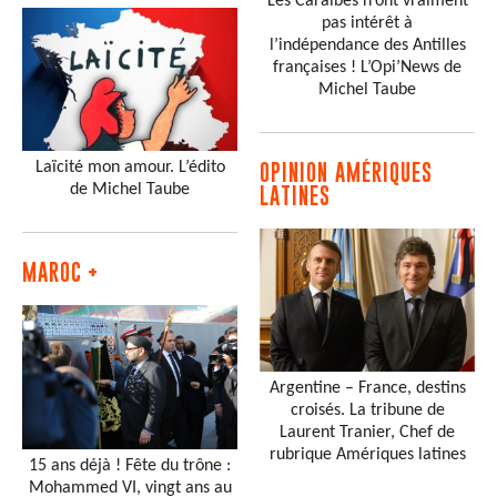
Les Caraïbes n’ont vraiment
pas intérêt à
l’indépendance des Antilles
françaises ! L’Opi’News de
Michel Taube
Laïcité mon amour. L’édito
OPINION AMÉRIQUES
de Michel Taube
LATINES
MAROC +
Argentine – France, destins
croisés. La tribune de
Laurent Tranier, Chef de
rubrique Amériques latines
15 ans déjà ! Fête du trône :
Mohammed VI, vingt ans au