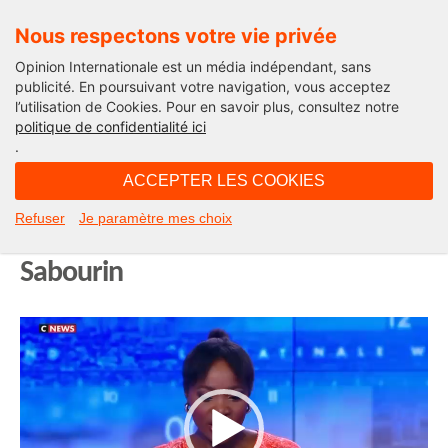
Nous respectons votre vie privée
Opinion Internationale est un média indépendant, sans
publicité. En poursuivant votre navigation, vous acceptez
l’utilisation de Cookies. Pour en savoir plus, consultez notre
Edito
politique de confidentialité ici
.
07H56 - jeudi 24 juillet 2025
ACCEPTER LES COOKIES
Michel Taube salue l’Immortelle
Refuser
Je paramètre mes choix
Corse sur CNEWS avec Marine
Sabourin
Lecteur
vidéo