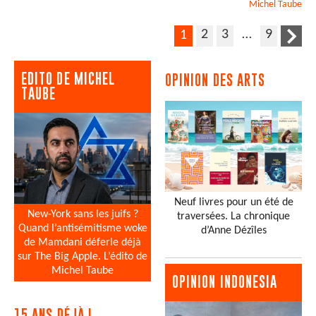
Michel
Taube
2
3
…
9
1
EDITO DE MICHEL
OPINION DES ARTS
TAUBE
Neuf livres pour un été de
New-York sans les juifs ?
traversées. La chronique
Quand l’antisémitisme woke
d’Anne Dézîles
de Mamdani déferle déjà
sur The Big Apple. L’édito de
Michel Taube
OPINION INDONESIA
15 ANS DÉJÀ !