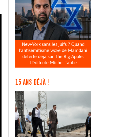
New-York sans les juifs ? Quand
l’antisémitisme woke de Mamdani
déferle déjà sur The Big Apple.
L’édito de Michel Taube
15 ANS DÉJÀ !