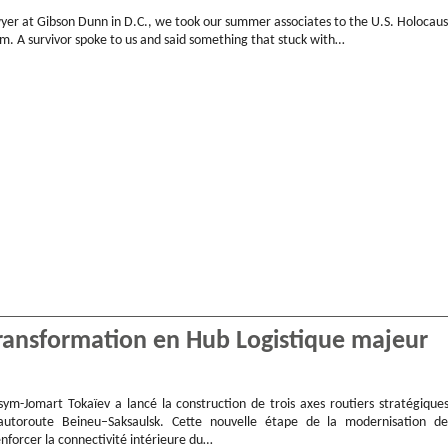
yer at Gibson Dunn in D.C., we took our summer associates to the U.S. Holocaus
 A survivor spoke to us and said something that stuck with…
transformation en Hub Logistique majeur
sym-Jomart Tokaïev a lancé la construction de trois axes routiers stratégiques
autoroute Beineu–Saksaulsk. Cette nouvelle étape de la modernisation de
enforcer la connectivité intérieure du…