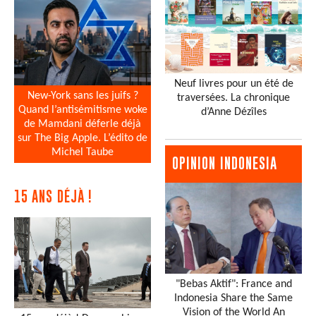
Neuf livres pour un été de
New-York sans les juifs ?
traversées. La chronique
Quand l’antisémitisme woke
d’Anne Dézîles
de Mamdani déferle déjà
sur The Big Apple. L’édito de
Michel Taube
OPINION INDONESIA
15 ANS DÉJÀ !
"Bebas Aktif": France and
Indonesia Share the Same
Vision of the World An