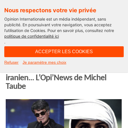
Nous respectons votre vie privée
Opinion Internationale est un média indépendant, sans
publicité. En poursuivant votre navigation, vous acceptez
l’utilisation de Cookies. Pour en savoir plus, consultez notre
Edito
politique de confidentialité ici
.
08H25 - dimanche 25 mai 2025
ACCEPTER LES COOKIES
Cannes, Palme d’or à Jafar Panahi…
Refuser
Je paramètre mes choix
Et la censure créa le cinéma
iranien… L’Opi’News de Michel
Taube