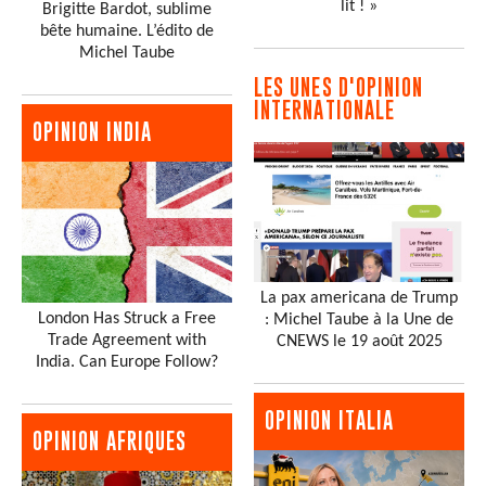
lit ! »
Brigitte Bardot, sublime
bête humaine. L’édito de
Michel Taube
LES UNES D'OPINION
INTERNATIONALE
OPINION INDIA
La pax americana de Trump
London Has Struck a Free
: Michel Taube à la Une de
Trade Agreement with
CNEWS le 19 août 2025
India. Can Europe Follow?
OPINION ITALIA
OPINION AFRIQUES