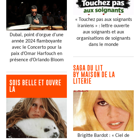
« Touchez pas aux soignants
iraniens » : lettre ouverte
aux soignants et aux
Dubaï, point d’orgue d’une
organisations de soignants
année 2024 flamboyante
dans le monde
avec le Concerto pour la
paix d’Omar Harfouch en
présence d’Orlando Bloom
SAGA DU LIT
BY MAISON DE LA
LITERIE
SOIS BELLE ET OUVRE
LA
Brigitte Bardot : « Ciel de