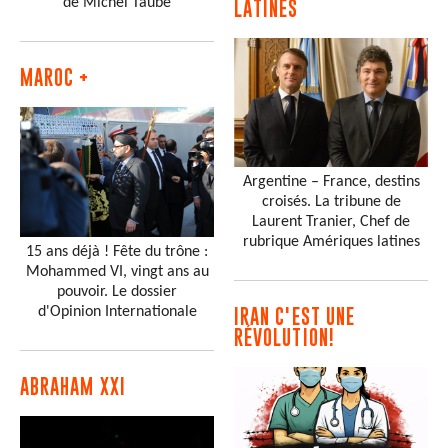
de Michel Taube
LATINES
MAROC +
Argentine – France, destins
croisés. La tribune de
Laurent Tranier, Chef de
rubrique Amériques latines
15 ans déjà ! Fête du trône :
Mohammed VI, vingt ans au
pouvoir. Le dossier
d'Opinion Internationale
IRAN C'EST UNE
RÉVOLUTION!
ABRAHAM XXI