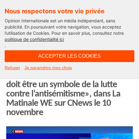
Nous respectons votre vie privée
Opinion Internationale est un média indépendant, sans
publicité. En poursuivant votre navigation, vous acceptez
l’utilisation de Cookies. Pour en savoir plus, consultez notre
Edito
politique de confidentialité ici
.
09H43 - dimanche 10 novembre 2024
ACCEPTER LES COOKIES
Michel Taube à propos de la
Refuser
Je paramètre mes choix
rencontre France-Israël : «Ce match
doit être un symbole de la lutte
contre l’antisémitisme», dans La
Matinale WE sur CNews le 10
novembre