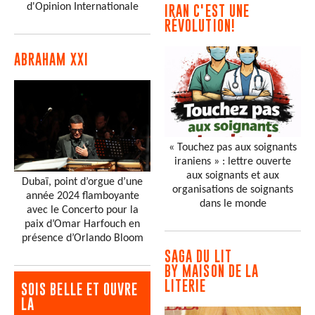
d'Opinion Internationale
IRAN C'EST UNE
RÉVOLUTION!
ABRAHAM XXI
« Touchez pas aux soignants
iraniens » : lettre ouverte
aux soignants et aux
Dubaï, point d’orgue d’une
organisations de soignants
année 2024 flamboyante
dans le monde
avec le Concerto pour la
paix d’Omar Harfouch en
présence d’Orlando Bloom
SAGA DU LIT
BY MAISON DE LA
LITERIE
SOIS BELLE ET OUVRE
LA