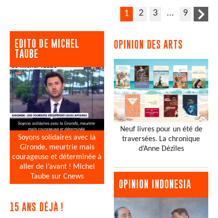
2
3
…
9
1
EDITO DE MICHEL
OPINION DES ARTS
TAUBE
Neuf livres pour un été de
Soyons solidaires avec la
traversées. La chronique
Gironde, meurtrie mais
d’Anne Dézîles
courageuse et déterminée à
aller de l’avant ! Michel
Taube sur Cnews
OPINION INDONESIA
15 ANS DÉJÀ !