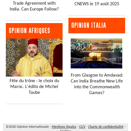
Trade Agreement with
CNEWS le 19 août 2025
India. Can Europe Follow?
OPINION ITALIA
OPINION AFRIQUES
From Glasgow to Amdavad:
Fête du trône : le choix du
Can India Breathe New Life
Maroc. L'édito de Michel
into the Commonwealth
Taube
Games?
©2026 Opinion internationale -
Mentions légales
-
CGV
-
Charte de confidentialité
-