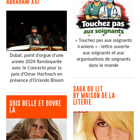
ABRAHAM XXI
« Touchez pas aux soignants
iraniens » : lettre ouverte
aux soignants et aux
Dubaï, point d’orgue d’une
organisations de soignants
année 2024 flamboyante
dans le monde
avec le Concerto pour la
paix d’Omar Harfouch en
présence d’Orlando Bloom
SAGA DU LIT
BY MAISON DE LA
LITERIE
SOIS BELLE ET OUVRE
LA