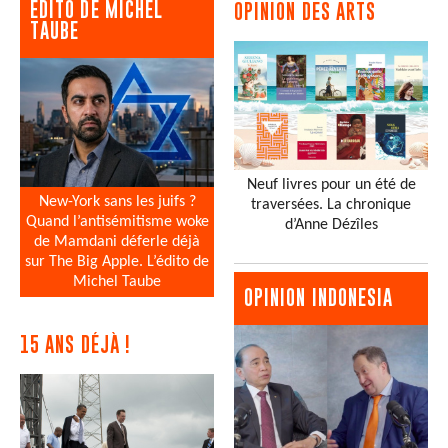
EDITO DE MICHEL
OPINION DES ARTS
TAUBE
Neuf livres pour un été de
New-York sans les juifs ?
traversées. La chronique
Quand l’antisémitisme woke
d’Anne Dézîles
de Mamdani déferle déjà
sur The Big Apple. L’édito de
Michel Taube
OPINION INDONESIA
15 ANS DÉJÀ !