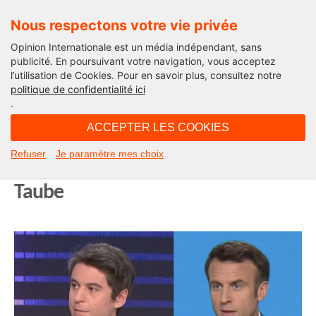
Nous respectons votre vie privée
Opinion Internationale est un média indépendant, sans
publicité. En poursuivant votre navigation, vous acceptez
l’utilisation de Cookies. Pour en savoir plus, consultez notre
Edito
politique de confidentialité ici
.
11H41 - jeudi 11 janvier 2024
ACCEPTER LES COOKIES
Remaniement : pour un nouveau
Refuser
Je paramètre mes choix
XV de France ! L’édito de Michel
Taube