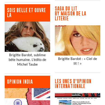
SAGA DU LIT
SOIS BELLE ET OUVRE
BY MAISON DE LA
LA
LITERIE
Brigitte Bardot, sublime
Brigitte Bardot : « Ciel de
bête humaine. L’édito de
lit ! »
Michel Taube
LES UNES D'OPINION
OPINION INDIA
INTERNATIONALE