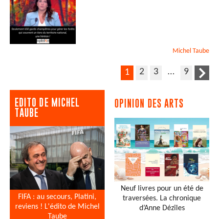
Michel
Taube
2
3
…
9
1
EDITO DE MICHEL
OPINION DES ARTS
TAUBE
Neuf livres pour un été de
FIFA : au secours, Platini,
traversées. La chronique
reviens ! L'édito de Michel
d’Anne Dézîles
Taube