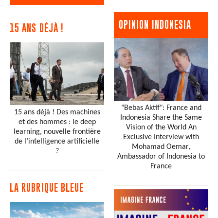
OPINION INDONESIA
15 ANS DÉJÀ !
"Bebas Aktif": France and
15 ans déjà ! Des machines
Indonesia Share the Same
et des hommes : le deep
Vision of the World An
learning, nouvelle frontière
Exclusive Interview with
de l’intelligence artificielle
Mohamad Oemar,
?
Ambassador of Indonesia to
France
LA RUBRIQUE BLEUE