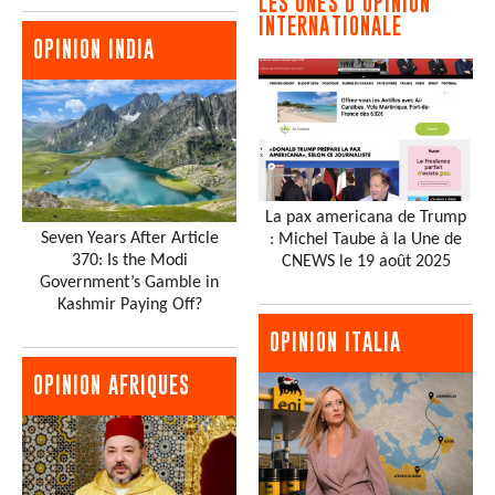
LES UNES D'OPINION
INTERNATIONALE
OPINION INDIA
La pax americana de Trump
Seven Years After Article
: Michel Taube à la Une de
370: Is the Modi
CNEWS le 19 août 2025
Government’s Gamble in
Kashmir Paying Off?
OPINION ITALIA
OPINION AFRIQUES