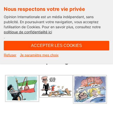
Nous respectons votre vie privée
Opinion Internationale est un média indépendant, sans
publicité. En poursuivant votre navigation, vous acceptez
l’utilisation de Cookies. Pour en savoir plus, consultez notre
Abolir la peine de mort
politique de confidentialité ici
.
13H02 - samedi 9 octobre 2021
ACCEPTER LES COOKIES
La peine de mort en France et dans
Refuser
Je paramètre mes choix
le monde vue par Régis Hector