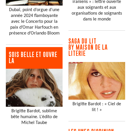
iraniens » : lettre ouverte
aux soignants et aux
Dubaï, point d’orgue d’une
organisations de soignants
année 2024 flamboyante
dans le monde
avec le Concerto pour la
paix d’Omar Harfouch en
présence d’Orlando Bloom
SAGA DU LIT
BY MAISON DE LA
LITERIE
SOIS BELLE ET OUVRE
LA
Brigitte Bardot : « Ciel de
lit ! »
Brigitte Bardot, sublime
bête humaine. L’édito de
Michel Taube