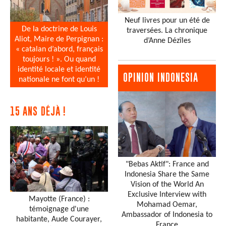
Neuf livres pour un été de
De la doctrine de Louis
traversées. La chronique
Aliot, Maire de Perpignan :
d’Anne Dézîles
« catalan d’abord, français
toujours ! ». Ou quand
identité locale et identité
OPINION INDONESIA
nationale ne font qu’un !
15 ANS DÉJÀ !
"Bebas Aktif": France and
Indonesia Share the Same
Vision of the World An
Exclusive Interview with
Mayotte (France) :
Mohamad Oemar,
témoignage d'une
Ambassador of Indonesia to
habitante, Aude Courayer,
France