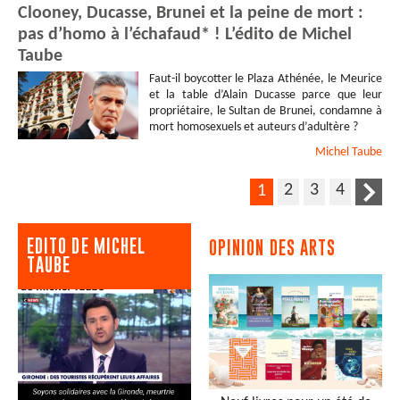
Clooney, Ducasse, Brunei et la peine de mort :
pas d’homo à l’échafaud* ! L’édito de Michel
Taube
Faut-il boycotter le Plaza Athénée, le Meurice
et la table d’Alain Ducasse parce que leur
propriétaire, le Sultan de Brunei, condamne à
mort homosexuels et auteurs d’adultère ?
Michel
Taube
2
3
4
1
EDITO DE MICHEL
OPINION DES ARTS
TAUBE