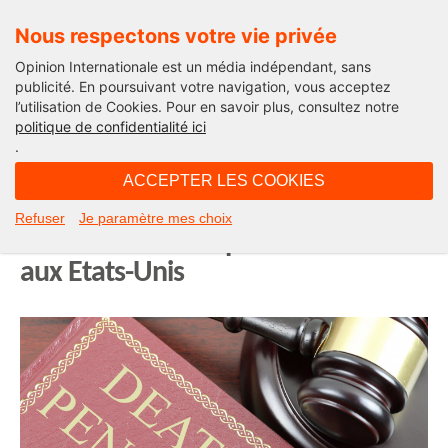
Nous respectons votre vie privée
Opinion Internationale est un média indépendant, sans
publicité. En poursuivant votre navigation, vous acceptez
l’utilisation de Cookies. Pour en savoir plus, consultez notre
Abolir la peine de mort
politique de confidentialité ici
.
12H30 - jeudi 25 mars 2021
ACCEPTER LES COOKIES
La Virginie est le premier Etat
Refuser
Je paramètre mes choix
sudiste à abolir la peine de mort
aux Etats-Unis