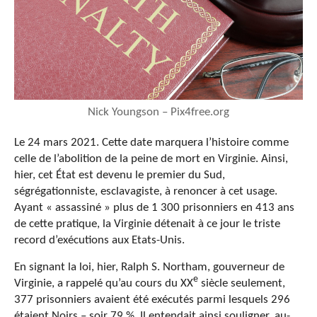
Nick Youngson – Pix4free.org
Le 24 mars 2021. Cette date marquera l’histoire comme
celle de l’abolition de la peine de mort en Virginie. Ainsi,
hier, cet État est devenu le premier du Sud,
ségrégationniste, esclavagiste, à renoncer à cet usage.
Ayant « assassiné » plus de 1 300 prisonniers en 413 ans
de cette pratique, la Virginie détenait à ce jour le triste
record d’exécutions aux Etats-Unis.
En signant la loi, hier, Ralph S. Northam, gouverneur de
e
Virginie, a rappelé qu’au cours du XX
siècle seulement,
377 prisonniers avaient été exécutés parmi lesquels 296
étaient Noirs – soir 79 %. Il entendait ainsi souligner, au-