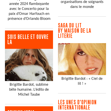
organisations de soignants
année 2024 flamboyante
dans le monde
avec le Concerto pour la
paix d’Omar Harfouch en
présence d’Orlando Bloom
SAGA DU LIT
BY MAISON DE LA
LITERIE
SOIS BELLE ET OUVRE
LA
Brigitte Bardot : « Ciel de
lit ! »
Brigitte Bardot, sublime
bête humaine. L’édito de
Michel Taube
LES UNES D'OPINION
INTERNATIONALE