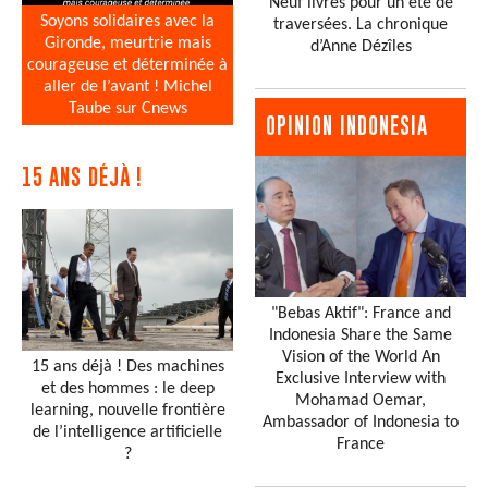
Neuf livres pour un été de
Soyons solidaires avec la
traversées. La chronique
Gironde, meurtrie mais
d’Anne Dézîles
courageuse et déterminée à
aller de l’avant ! Michel
Taube sur Cnews
OPINION INDONESIA
15 ANS DÉJÀ !
"Bebas Aktif": France and
Indonesia Share the Same
Vision of the World An
15 ans déjà ! Des machines
Exclusive Interview with
et des hommes : le deep
Mohamad Oemar,
learning, nouvelle frontière
Ambassador of Indonesia to
de l’intelligence artificielle
France
?