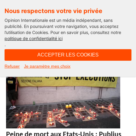
Nous respectons votre vie privée
Opinion Internationale est un média indépendant, sans
publicité. En poursuivant votre navigation, vous acceptez
l’utilisation de Cookies. Pour en savoir plus, consultez notre
Abolir la peine de mort
politique de confidentialité ici
.
ACCEPTER LES COOKIES
Refuser
Je paramètre mes choix
Peine de mort aux Etats-Unis : Publius