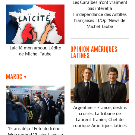
Les Caraïbes n’ont vraiment
pas intérêt à
l’indépendance des Antilles
françaises ! L’Opi’News de
Michel Taube
Laïcité mon amour. L’édito
OPINION AMÉRIQUES
de Michel Taube
LATINES
MAROC +
Argentine – France, destins
croisés. La tribune de
Laurent Tranier, Chef de
rubrique Amériques latines
15 ans déjà ! Fête du trône :
Mohammed VI, vingt ans au