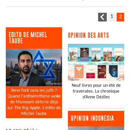
1
2
EDITO DE MICHEL
OPINION DES ARTS
TAUBE
Neuf livres pour un été de
New-York sans les juifs ?
traversées. La chronique
Quand l’antisémitisme woke
d’Anne Dézîles
de Mamdani déferle déjà
sur The Big Apple. L’édito de
Michel Taube
OPINION INDONESIA