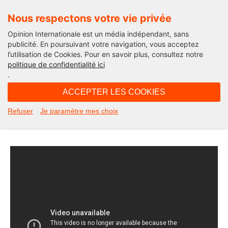
Nous respectons votre vie privée
Opinion Internationale est un média indépendant, sans
publicité. En poursuivant votre navigation, vous acceptez
l’utilisation de Cookies. Pour en savoir plus, consultez notre
Edito
politique de confidentialité ici
.
11H14 - lundi 16 novembre 2020
ACCEPTER LES COOKIES
Michel Taube dans Les Informés de
Refuser
Je paramètre mes choix
France Info le 14 novembre 2020