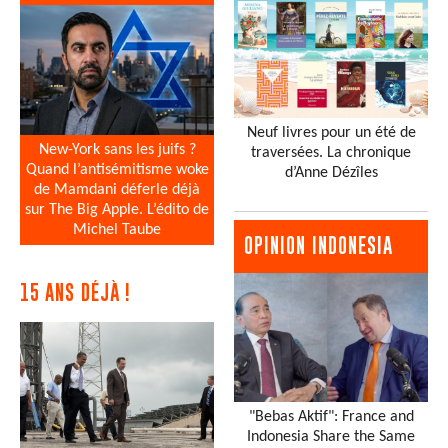
Neuf livres pour un été de
New-York sans les juifs ?
traversées. La chronique
Quand l’antisémitisme woke
d’Anne Dézîles
de Mamdani déferle déjà
sur The Big Apple. L’édito de
Michel Taube
OPINION INDONESIA
15 ANS DÉJÀ !
"Bebas Aktif": France and
Indonesia Share the Same