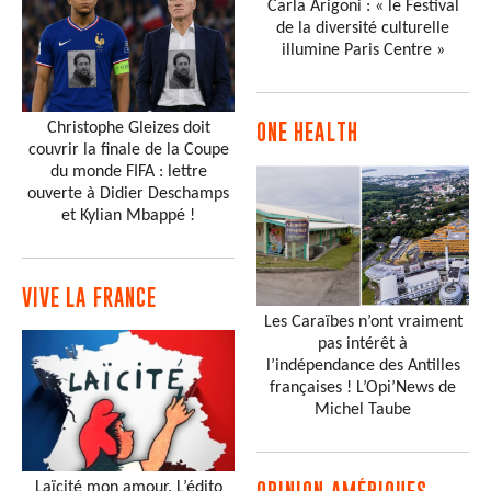
Carla Arigoni : « le Festival
de la diversité culturelle
illumine Paris Centre »
Christophe Gleizes doit
ONE HEALTH
couvrir la finale de la Coupe
du monde FIFA : lettre
ouverte à Didier Deschamps
et Kylian Mbappé !
VIVE LA FRANCE
Les Caraïbes n’ont vraiment
pas intérêt à
l’indépendance des Antilles
françaises ! L’Opi’News de
Michel Taube
Laïcité mon amour. L’édito