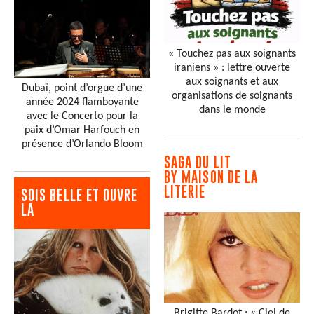
« Touchez pas aux soignants
iraniens » : lettre ouverte
aux soignants et aux
Dubaï, point d’orgue d’une
organisations de soignants
année 2024 flamboyante
dans le monde
avec le Concerto pour la
paix d’Omar Harfouch en
présence d’Orlando Bloom
SAGA DU LIT
BY MAISON DE LA
LITERIE
SOIS BELLE ET OUVRE
LA
Brigitte Bardot : « Ciel de