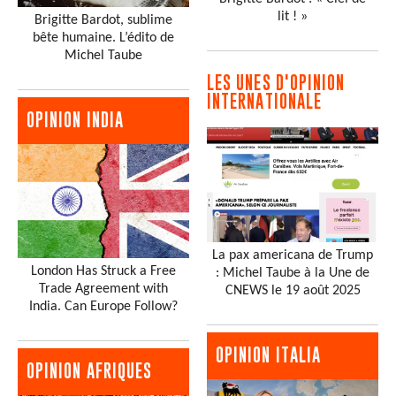
lit ! »
Brigitte Bardot, sublime
bête humaine. L’édito de
Michel Taube
LES UNES D'OPINION
INTERNATIONALE
OPINION INDIA
La pax americana de Trump
London Has Struck a Free
: Michel Taube à la Une de
Trade Agreement with
CNEWS le 19 août 2025
India. Can Europe Follow?
OPINION ITALIA
OPINION AFRIQUES