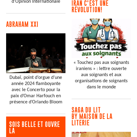
d'Opinion Internationale
IRAN C'EST UNE
RÉVOLUTION!
ABRAHAM XXI
« Touchez pas aux soignants
iraniens » : lettre ouverte
aux soignants et aux
Dubaï, point d’orgue d’une
organisations de soignants
année 2024 flamboyante
dans le monde
avec le Concerto pour la
paix d’Omar Harfouch en
présence d’Orlando Bloom
SAGA DU LIT
BY MAISON DE LA
LITERIE
SOIS BELLE ET OUVRE
LA