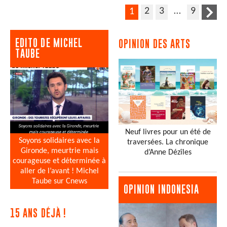
2
3
…
9
1
EDITO DE MICHEL
OPINION DES ARTS
TAUBE
Neuf livres pour un été de
Soyons solidaires avec la
traversées. La chronique
Gironde, meurtrie mais
d’Anne Dézîles
courageuse et déterminée à
aller de l’avant ! Michel
Taube sur Cnews
OPINION INDONESIA
15 ANS DÉJÀ !