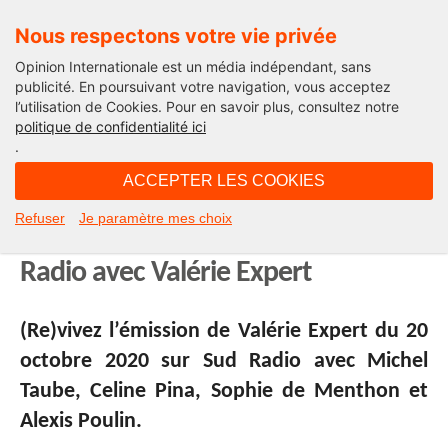
Nous respectons votre vie privée
Opinion Internationale est un média indépendant, sans
publicité. En poursuivant votre navigation, vous acceptez
l’utilisation de Cookies. Pour en savoir plus, consultez notre
Edito
politique de confidentialité ici
.
13H22 - mardi 20 octobre 2020
ACCEPTER LES COOKIES
Assassinat de Samuel Paty… Et
Refuser
Je paramètre mes choix
maintenant ? Michel Taube sur Sud
Radio avec Valérie Expert
(Re)vivez l’émission de Valérie Expert du 20
octobre 2020 sur Sud Radio avec Michel
Taube, Celine Pina, Sophie de Menthon et
Alexis Poulin.