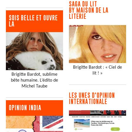
SAGA DU LIT
BY MAISON DE LA
LITERIE
SOIS BELLE ET OUVRE
LA
Brigitte Bardot : « Ciel de
lit ! »
Brigitte Bardot, sublime
bête humaine. L’édito de
Michel Taube
LES UNES D'OPINION
INTERNATIONALE
OPINION INDIA