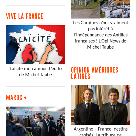
VIVE LA FRANCE
Les Caraïbes n’ont vraiment
pas intérêt à
l’indépendance des Antilles
françaises ! L’Opi’News de
Michel Taube
Laïcité mon amour. L’édito
OPINION AMÉRIQUES
de Michel Taube
LATINES
MAROC +
Argentine – France, destins
croisés. La tribune de