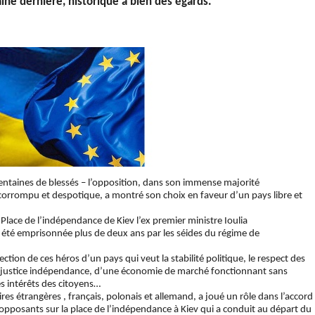
ine dernière, historique à bien des égards.
centaines de blessés – l’opposition, dans son immense majorité
orrompu et despotique, a montré son choix en faveur d’un pays libre et
 Place de l’indépendance de Kiev l’ex premier ministre Ioulia
 été emprisonnée plus de deux ans par les séides du régime de
ction de ces héros d’un pays qui veut la stabilité politique, le respect des
ne justice indépendance, d’une économie de marché fonctionnant sans
s intérêts des citoyens…
res étrangères , français, polonais et allemand, a joué un rôle dans l’accord
s opposants sur la place de l’indépendance à Kiev qui a conduit au départ du