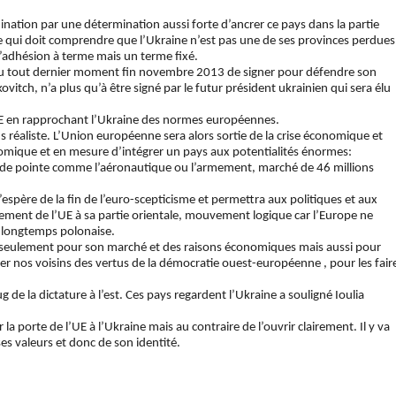
ation par une détermination aussi forte d’ancrer ce pays dans la partie
e qui doit comprendre que l’Ukraine n’est pas une de ses provinces perdues
 l’adhésion à terme mais un terme fixé.
 au tout dernier moment fin novembre 2013 de signer pour défendre son
ovitch, n’a plus qu’à être signé par le futur président ukrainien qui sera élu
’UE en rapprochant l’Ukraine des normes européennes.
 réaliste. L’Union européenne sera alors sortie de la crise économique et
nomique et en mesure d’intégrer un pays aux potentialités énormes:
s de pointe comme l’aéronautique ou l’armement, marché de 46 millions
espère de la fin de l’euro-scepticisme et permettra aux politiques et aux
ssement de l’UE à sa partie orientale, mouvement logique car l’Europe ne
té longtemps polonaise.
as seulement pour son marché et des raisons économiques mais aussi pour
icier nos voisins des vertus de la démocratie ouest-européenne , pour les fair
 de la dictature à l’est. Ces pays regardent l’Ukraine a souligné Ioulia
a porte de l’UE à l’Ukraine mais au contraire de l’ouvrir clairement. Il y va
es valeurs et donc de son identité.