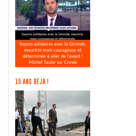
Soyons solidaires avec la Gironde,
meurtrie mais courageuse et
déterminée à aller de l’avant !
Michel Taube sur Cnews
15 ANS DÉJÀ !