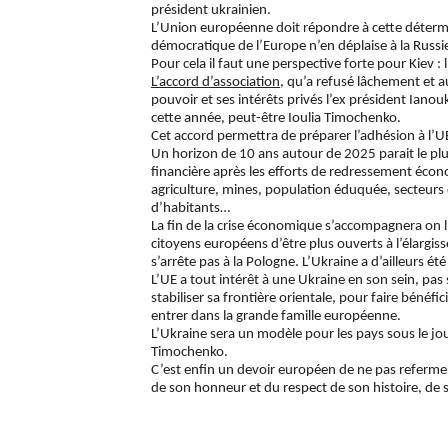
président ukrainien.
L’Union européenne doit répondre à cette détermin
démocratique de l’Europe n’en déplaise à la Russi
Pour cela il faut une perspective forte pour Kiev :
L’accord d’association
, qu’a refusé lâchement et
pouvoir et ses intérêts privés l’ex président Ianouk
cette année, peut-être Ioulia Timochenko.
Cet accord permettra de préparer l’adhésion à l
Un horizon de 10 ans autour de 2025 parait le plus
financière après les efforts de redressement éco
agriculture, mines, population éduquée, secteur
d’habitants…
La fin de la crise économique s’accompagnera on l’
citoyens européens d’être plus ouverts à l’élargi
s’arrête pas à la Pologne. L’Ukraine a d’ailleurs é
L’UE a tout intérêt à une Ukraine en son sein, p
stabiliser sa frontière orientale, pour faire bénéf
entrer dans la grande famille européenne.
L’Ukraine sera un modèle pour les pays sous le joug
Timochenko.
C’est enfin un devoir européen de ne pas refermer l
de son honneur et du respect de son histoire, de s