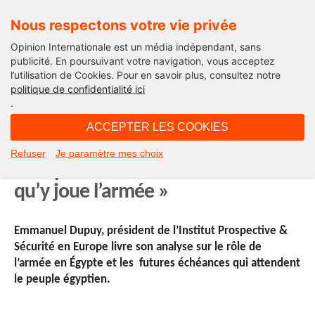
Nous respectons votre vie privée
Opinion Internationale est un média indépendant, sans
publicité. En poursuivant votre navigation, vous acceptez
l’utilisation de Cookies. Pour en savoir plus, consultez notre
International
politique de confidentialité ici
.
10H40 - jeudi 20 février 2014
ACCEPTER LES COOKIES
« L’Egypte ne peut se comprendre
Refuser
Je paramètre mes choix
sans prendre la mesure du rôle
qu’y joue l’armée »
Emmanuel Dupuy, président de l’Institut Prospective &
Sécurité en Europe livre son analyse sur le rôle de
l’armée en Égypte et les futures échéances qui attendent
le peuple égyptien.