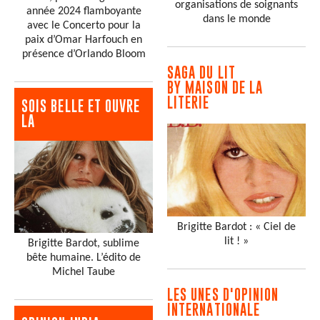
organisations de soignants
année 2024 flamboyante
dans le monde
avec le Concerto pour la
paix d’Omar Harfouch en
présence d’Orlando Bloom
SAGA DU LIT
BY MAISON DE LA
LITERIE
SOIS BELLE ET OUVRE
LA
Brigitte Bardot : « Ciel de
lit ! »
Brigitte Bardot, sublime
bête humaine. L’édito de
Michel Taube
LES UNES D'OPINION
INTERNATIONALE