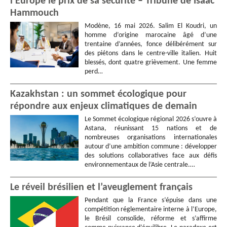
l’Europe le prix de sa sécurité – Tribune de Isaac
Hammouch
Modène, 16 mai 2026. Salim El Koudri, un
homme d’origine marocaine âgé d’une
trentaine d’années, fonce délibérément sur
des piétons dans le centre-ville italien. Huit
blessés, dont quatre grièvement. Une femme
perd…
Kazakhstan : un sommet écologique pour
répondre aux enjeux climatiques de demain
Le Sommet écologique régional 2026 s’ouvre à
Astana, réunissant 15 nations et de
nombreuses organisations internationales
autour d’une ambition commune : développer
des solutions collaboratives face aux défis
environnementaux de l’Asie centrale.…
Le réveil brésilien et l’aveuglement français
Pendant que la France s’épuise dans une
compétition réglementaire interne à l’Europe,
le Brésil consolide, réforme et s’affirme