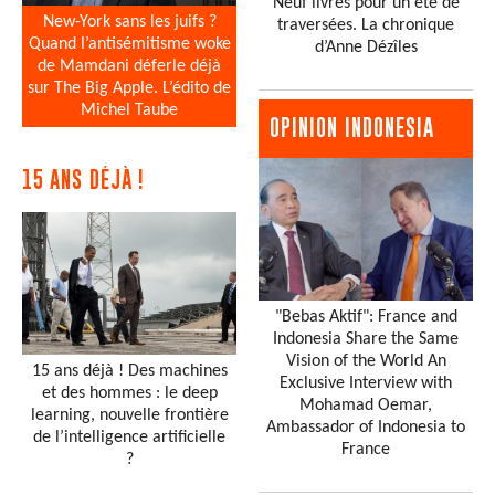
Neuf livres pour un été de
New-York sans les juifs ?
traversées. La chronique
Quand l’antisémitisme woke
d’Anne Dézîles
de Mamdani déferle déjà
sur The Big Apple. L’édito de
Michel Taube
OPINION INDONESIA
15 ANS DÉJÀ !
"Bebas Aktif": France and
Indonesia Share the Same
Vision of the World An
15 ans déjà ! Des machines
Exclusive Interview with
et des hommes : le deep
Mohamad Oemar,
learning, nouvelle frontière
Ambassador of Indonesia to
de l’intelligence artificielle
France
?