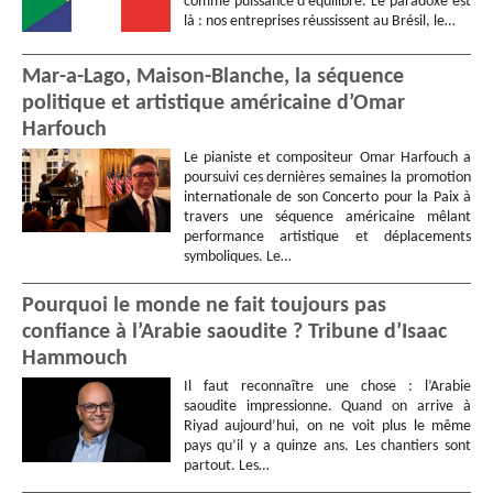
comme puissance d’équilibre. Le paradoxe est
là : nos entreprises réussissent au Brésil, le…
Mar-a-Lago, Maison-Blanche, la séquence
politique et artistique américaine d’Omar
Harfouch
Le pianiste et compositeur Omar Harfouch a
poursuivi ces dernières semaines la promotion
internationale de son Concerto pour la Paix à
travers une séquence américaine mêlant
performance artistique et déplacements
symboliques. Le…
Pourquoi le monde ne fait toujours pas
confiance à l’Arabie saoudite ? Tribune d’Isaac
Hammouch
Il faut reconnaître une chose : l’Arabie
saoudite impressionne. Quand on arrive à
Riyad aujourd’hui, on ne voit plus le même
pays qu’il y a quinze ans. Les chantiers sont
partout. Les…