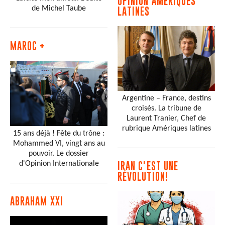
OPINION AMÉRIQUES
de Michel Taube
LATINES
MAROC +
Argentine – France, destins
croisés. La tribune de
Laurent Tranier, Chef de
rubrique Amériques latines
15 ans déjà ! Fête du trône :
Mohammed VI, vingt ans au
pouvoir. Le dossier
d'Opinion Internationale
IRAN C'EST UNE
RÉVOLUTION!
ABRAHAM XXI