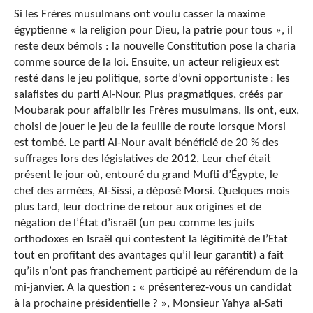
Si les Frères musulmans ont voulu casser la maxime
égyptienne « la religion pour Dieu, la patrie pour tous », il
reste deux bémols : la nouvelle Constitution pose la charia
comme source de la loi. Ensuite, un acteur religieux est
resté dans le jeu politique, sorte d’ovni opportuniste : les
salafistes du parti Al-Nour. Plus pragmatiques, créés par
Moubarak pour affaiblir les Frères musulmans, ils ont, eux,
choisi de jouer le jeu de la feuille de route lorsque Morsi
est tombé. Le parti Al-Nour avait bénéficié de 20 % des
suffrages lors des législatives de 2012. Leur chef était
présent le jour où, entouré du grand Mufti d’Égypte, le
chef des armées, Al-Sissi, a déposé Morsi. Quelques mois
plus tard, leur doctrine de retour aux origines et de
négation de l’État d’israël (un peu comme les juifs
orthodoxes en Israël qui contestent la légitimité de l’Etat
tout en profitant des avantages qu’il leur garantit) a fait
qu’ils n’ont pas franchement participé au référendum de la
mi-janvier. A la question : « présenterez-vous un candidat
à la prochaine présidentielle ? », Monsieur Yahya al-Sati