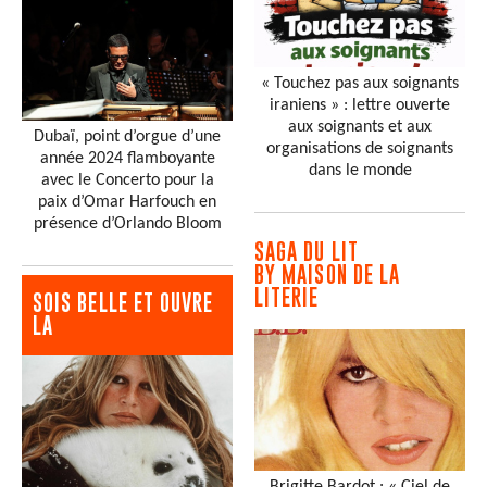
« Touchez pas aux soignants
iraniens » : lettre ouverte
aux soignants et aux
Dubaï, point d’orgue d’une
organisations de soignants
année 2024 flamboyante
dans le monde
avec le Concerto pour la
paix d’Omar Harfouch en
présence d’Orlando Bloom
SAGA DU LIT
BY MAISON DE LA
LITERIE
SOIS BELLE ET OUVRE
LA
Brigitte Bardot : « Ciel de