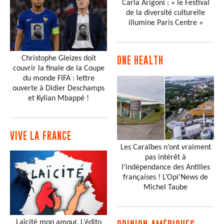
Carla Arigoni : « le Festival
de la diversité culturelle
illumine Paris Centre »
Christophe Gleizes doit
ONE HEALTH
couvrir la finale de la Coupe
du monde FIFA : lettre
ouverte à Didier Deschamps
et Kylian Mbappé !
VIVE LA FRANCE
Les Caraïbes n’ont vraiment
pas intérêt à
l’indépendance des Antilles
françaises ! L’Opi’News de
Michel Taube
Laïcité mon amour. L’édito