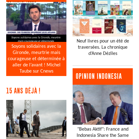
Neuf livres pour un été de
Soyons solidaires avec la
traversées. La chronique
Gironde, meurtrie mais
d’Anne Dézîles
courageuse et déterminée à
aller de l’avant ! Michel
Taube sur Cnews
OPINION INDONESIA
15 ANS DÉJÀ !
"Bebas Aktif": France and
Indonesia Share the Same