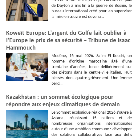
Près de trente ans après que l’accord de paix
de Dayton a mis fin à la guerre de Bosnie, le
bureau international créé pour en superviser
la mise en œuvre est devenu…
Koweït-Europe: L’argent du Golfe fait oublier à
l’Europe le prix de sa sécurité – Tribune de Isaac
Hammouch
Modène, 16 mai 2026. Salim El Koudri, un
homme d’origine marocaine âgé d’une
trentaine d’années, fonce délibérément sur
des piétons dans le centre-ville italien. Huit
blessés, dont quatre grièvement. Une femme
perd…
Kazakhstan : un sommet écologique pour
répondre aux enjeux climatiques de demain
Le Sommet écologique régional 2026 s’ouvre à
Astana, réunissant 15 nations et de
nombreuses organisations internationales
autour d’une ambition commune : développer
des solutions collaboratives face aux défis