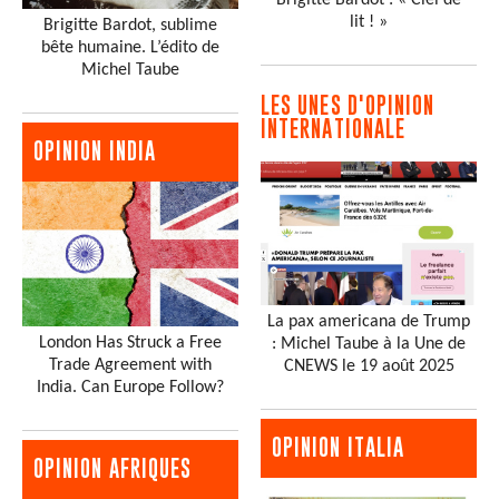
lit ! »
Brigitte Bardot, sublime
bête humaine. L’édito de
Michel Taube
LES UNES D'OPINION
INTERNATIONALE
OPINION INDIA
La pax americana de Trump
London Has Struck a Free
: Michel Taube à la Une de
Trade Agreement with
CNEWS le 19 août 2025
India. Can Europe Follow?
OPINION ITALIA
OPINION AFRIQUES