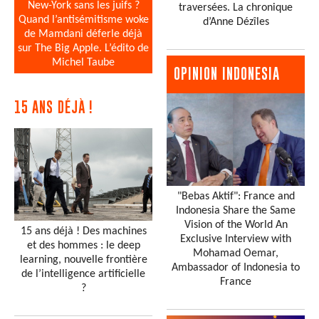
New-York sans les juifs ?
traversées. La chronique
Quand l’antisémitisme woke
d’Anne Dézîles
de Mamdani déferle déjà
sur The Big Apple. L’édito de
Michel Taube
OPINION INDONESIA
15 ANS DÉJÀ !
"Bebas Aktif": France and
Indonesia Share the Same
Vision of the World An
15 ans déjà ! Des machines
Exclusive Interview with
et des hommes : le deep
Mohamad Oemar,
learning, nouvelle frontière
Ambassador of Indonesia to
de l’intelligence artificielle
France
?