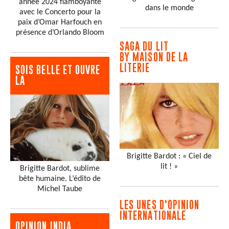
année 2024 flamboyante
dans le monde
avec le Concerto pour la
paix d’Omar Harfouch en
présence d’Orlando Bloom
SAGA DU LIT
BY MAISON DE LA
LITERIE
SOIS BELLE ET OUVRE
LA
Brigitte Bardot : « Ciel de
lit ! »
Brigitte Bardot, sublime
bête humaine. L’édito de
Michel Taube
LES UNES D'OPINION
INTERNATIONALE
OPINION INDIA