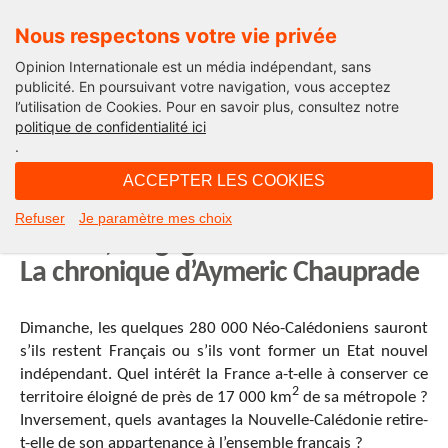
Nous respectons votre vie privée
Opinion Internationale est un média indépendant, sans
publicité. En poursuivant votre navigation, vous acceptez
l’utilisation de Cookies. Pour en savoir plus, consultez notre
Géopolitiques
politique de confidentialité ici
.
23H48 - vendredi 2 novembre 2018
ACCEPTER LES COOKIES
Nouvelle-Calédonie, en cas de
Refuser
Je paramètre mes choix
divorce, les gagnants sont ailleurs !
La chronique d’Aymeric Chauprade
Dimanche, les quelques 280 000 Néo-Calédoniens sauront
s’ils restent Français ou s’ils vont former un Etat nouvel
indépendant. Quel intérêt la France a-t-elle à conserver ce
2
territoire éloigné de près de 17 000 km
de sa métropole ?
Inversement, quels avantages la Nouvelle-Calédonie retire-
t-elle de son appartenance à l’ensemble français ?