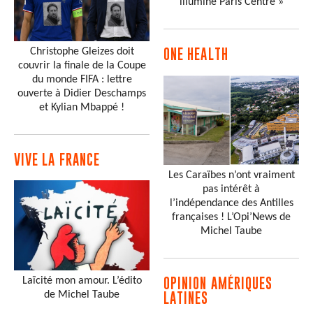
illumine Paris Centre »
Christophe Gleizes doit
ONE HEALTH
couvrir la finale de la Coupe
du monde FIFA : lettre
ouverte à Didier Deschamps
et Kylian Mbappé !
VIVE LA FRANCE
Les Caraïbes n’ont vraiment
pas intérêt à
l’indépendance des Antilles
françaises ! L’Opi’News de
Michel Taube
Laïcité mon amour. L’édito
OPINION AMÉRIQUES
de Michel Taube
LATINES