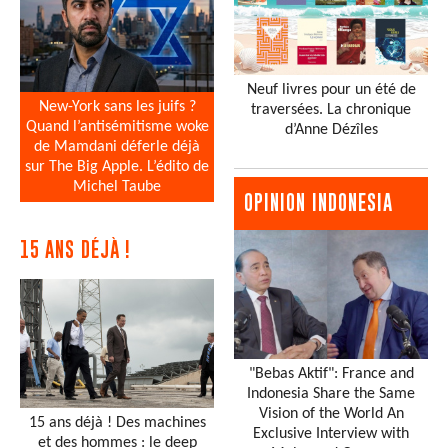
Neuf livres pour un été de
New-York sans les juifs ?
traversées. La chronique
Quand l’antisémitisme woke
d’Anne Dézîles
de Mamdani déferle déjà
sur The Big Apple. L’édito de
Michel Taube
OPINION INDONESIA
15 ANS DÉJÀ !
"Bebas Aktif": France and
Indonesia Share the Same
Vision of the World An
15 ans déjà ! Des machines
Exclusive Interview with
et des hommes : le deep