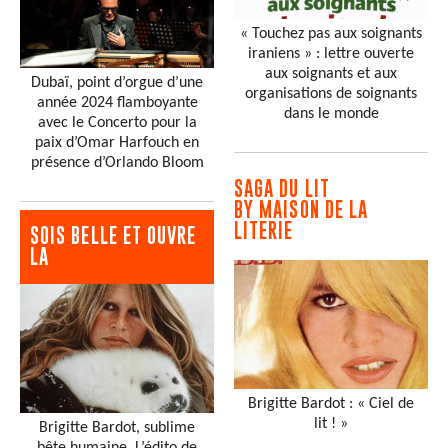
« Touchez pas aux soignants
iraniens » : lettre ouverte
aux soignants et aux
Dubaï, point d’orgue d’une
organisations de soignants
année 2024 flamboyante
dans le monde
avec le Concerto pour la
paix d’Omar Harfouch en
présence d’Orlando Bloom
SAGA DU LIT
BY MAISON DE LA
LITERIE
SOIS BELLE ET OUVRE
LA
Brigitte Bardot : « Ciel de
lit ! »
Brigitte Bardot, sublime
bête humaine. L’édito de