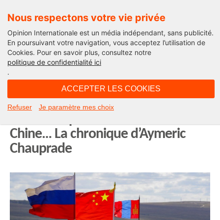
Nous respectons votre vie privée
Opinion Internationale est un média indépendant, sans publicité.
En poursuivant votre navigation, vous acceptez l’utilisation de
Cookies. Pour en savoir plus, consultez notre
Géopolitiques
politique de confidentialité ici
.
18H13 - mardi 18 septembre 2018
ACCEPTER LES COOKIES
Vostok 2018 ou comment
Refuser
Je paramètre mes choix
l’Occident pousse la Russie vers la
Chine… La chronique d’Aymeric
Chauprade