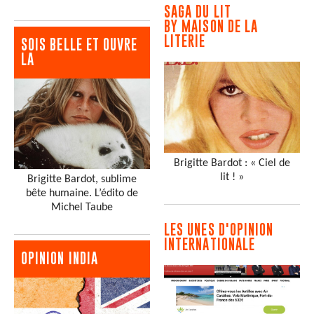
SAGA DU LIT
BY MAISON DE LA
LITERIE
SOIS BELLE ET OUVRE
LA
Brigitte Bardot : « Ciel de
lit ! »
Brigitte Bardot, sublime
bête humaine. L’édito de
Michel Taube
LES UNES D'OPINION
INTERNATIONALE
OPINION INDIA