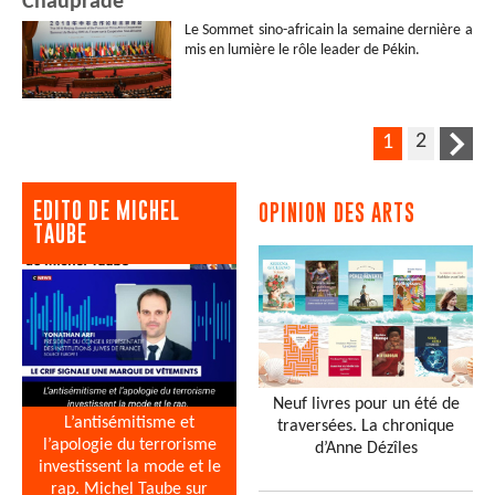
Chauprade
Le Sommet sino-africain la semaine dernière a
mis en lumière le rôle leader de Pékin.
2
1
EDITO DE MICHEL
OPINION DES ARTS
TAUBE
Neuf livres pour un été de
L’antisémitisme et
traversées. La chronique
l’apologie du terrorisme
d’Anne Dézîles
investissent la mode et le
rap. Michel Taube sur