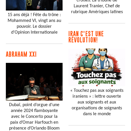
croisés. La tribune de
Laurent Tranier, Chef de
rubrique Amériques latines
15 ans déjà ! Fête du trône :
Mohammed VI, vingt ans au
pouvoir. Le dossier
d'Opinion Internationale
IRAN C'EST UNE
RÉVOLUTION!
ABRAHAM XXI
« Touchez pas aux soignants
iraniens » : lettre ouverte
aux soignants et aux
Dubaï, point d’orgue d’une
organisations de soignants
année 2024 flamboyante
dans le monde
avec le Concerto pour la
paix d’Omar Harfouch en
présence d’Orlando Bloom