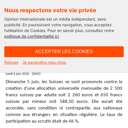
Nous respectons votre vie privée
Opinion Internationale est un média indépendant, sans
publicité. En poursuivant votre navigation, vous acceptez
l’utilisation de Cookies. Pour en savoir plus, consultez notre
politique de confidentialité ici
.
20H23 - lundi 6 juin 2016
ACCEPTER LES COOKIES
Suisse : rejet massif du revenu de
Refuser
Je paramètre mes choix
base inconditionnel
lundi 6 juin 2016 - 20H23
Dimanche 5 juin, les Suisses se sont prononcés contre la
création d’une allocation universelle mensuelle de 2 500
francs suisses par adulte soit 2 260 euros et 650 francs
suisses par mineur soit 588,50 euros. Elle aurait été
accordée, sans condition ni contrepartie, aux nationaux
comme aux étrangers en situation régulière. Le taux de
participation au scrutin était de 46 %.