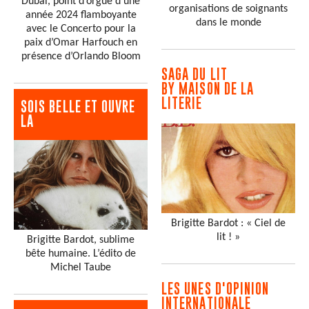
Dubaï, point d’orgue d’une
organisations de soignants
année 2024 flamboyante
dans le monde
avec le Concerto pour la
paix d’Omar Harfouch en
présence d’Orlando Bloom
SAGA DU LIT
BY MAISON DE LA
LITERIE
SOIS BELLE ET OUVRE
LA
Brigitte Bardot : « Ciel de
lit ! »
Brigitte Bardot, sublime
bête humaine. L’édito de
Michel Taube
LES UNES D'OPINION
INTERNATIONALE