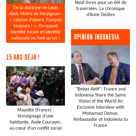
Neuf livres pour un été de
De la doctrine de Louis
traversées. La chronique
Aliot, Maire de Perpignan :
d’Anne Dézîles
« catalan d’abord, français
toujours ! ». Ou quand
identité locale et identité
OPINION INDONESIA
nationale ne font qu’un !
15 ANS DÉJÀ !
"Bebas Aktif": France and
Indonesia Share the Same
Vision of the World An
Exclusive Interview with
Mayotte (France) :
Mohamad Oemar,
témoignage d'une
Ambassador of Indonesia to
habitante, Aude Courayer,
France
au cœur d’un conflit social