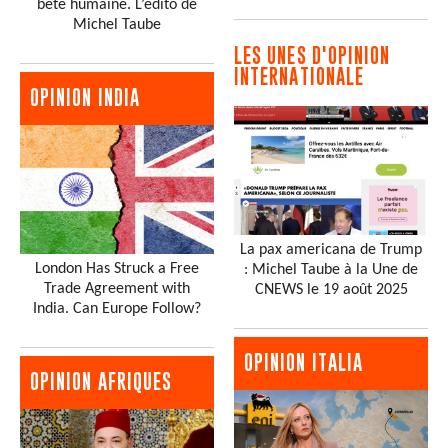
bête humaine. L’édito de
Michel Taube
LES UNES D'OPINION
INTERNATIONALE
OPINION INDIA
La pax americana de Trump
London Has Struck a Free
: Michel Taube à la Une de
Trade Agreement with
CNEWS le 19 août 2025
India. Can Europe Follow?
OPINION ITALIA
OPINION AFRIQUES