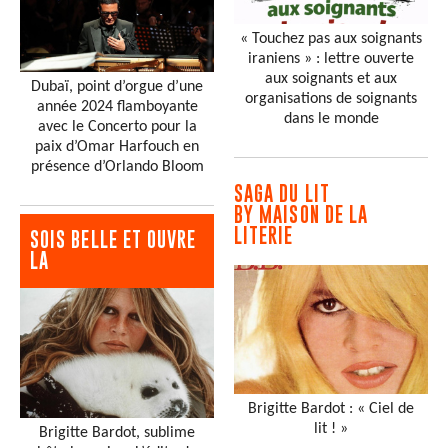
« Touchez pas aux soignants
iraniens » : lettre ouverte
aux soignants et aux
Dubaï, point d’orgue d’une
organisations de soignants
année 2024 flamboyante
dans le monde
avec le Concerto pour la
paix d’Omar Harfouch en
présence d’Orlando Bloom
SAGA DU LIT
BY MAISON DE LA
LITERIE
SOIS BELLE ET OUVRE
LA
Brigitte Bardot : « Ciel de
lit ! »
Brigitte Bardot, sublime