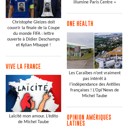
illumine Paris Centre »
Christophe Gleizes doit
ONE HEALTH
couvrir la finale de la Coupe
du monde FIFA : lettre
ouverte à Didier Deschamps
et Kylian Mbappé !
VIVE LA FRANCE
Les Caraïbes n’ont vraiment
pas intérêt à
l’indépendance des Antilles
françaises ! L’Opi’News de
Michel Taube
Laïcité mon amour. L’édito
OPINION AMÉRIQUES
de Michel Taube
LATINES