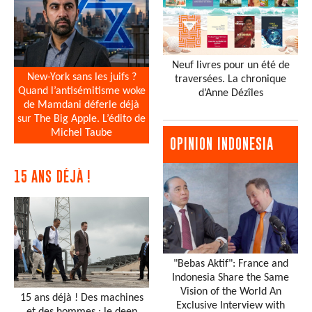
Neuf livres pour un été de
New-York sans les juifs ?
traversées. La chronique
Quand l’antisémitisme woke
d’Anne Dézîles
de Mamdani déferle déjà
sur The Big Apple. L’édito de
Michel Taube
OPINION INDONESIA
15 ANS DÉJÀ !
"Bebas Aktif": France and
Indonesia Share the Same
Vision of the World An
15 ans déjà ! Des machines
Exclusive Interview with
et des hommes : le deep