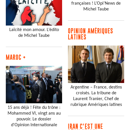
françaises ! L’Opi’News de
Michel Taube
Laïcité mon amour. L’édito
OPINION AMÉRIQUES
de Michel Taube
LATINES
MAROC +
Argentine – France, destins
croisés. La tribune de
Laurent Tranier, Chef de
rubrique Amériques latines
15 ans déjà ! Fête du trône :
Mohammed VI, vingt ans au
pouvoir. Le dossier
d'Opinion Internationale
IRAN C'EST UNE