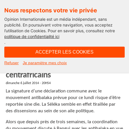
Nous respectons votre vie privée
Opinion Internationale est un média indépendant, sans
publicité. En poursuivant votre navigation, vous acceptez
l’utilisation de Cookies. Pour en savoir plus, consultez notre
politique de confidentialité ici
.
20H54 - dimanche 6 juillet 2014
ACCEPTER LES COOKIES
RCA : Report de la signature d’un
Refuser
Je paramètre mes choix
accord entre groupes armés
centrafricains
dimanche 6 juillet 2014 - 20H54
La signature d’une déclaration commune avec le
mouvement antibalaka prévue pour ce lundi risque d’être
reportée sine die. La Séléka semble en effet tiraillée par
des dissensions au sein de son aile politique.
Alors que depuis près de trois semaines, la coordination
du mouvement discute à Bangui avec les antibalaka en vue