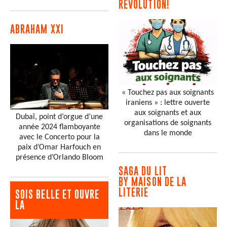
RÉVOLUTION!
ABRAHAM XXI
« Touchez pas aux soignants
iraniens » : lettre ouverte
aux soignants et aux
Dubaï, point d’orgue d’une
organisations de soignants
année 2024 flamboyante
dans le monde
avec le Concerto pour la
paix d’Omar Harfouch en
présence d’Orlando Bloom
SAGA DU LIT
BY MAISON DE LA
LITERIE
SOIS BELLE ET OUVRE
LA