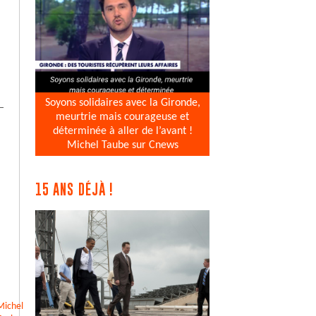
Soyons solidaires avec la Gironde,
meurtrie mais courageuse et
déterminée à aller de l’avant !
Michel Taube sur Cnews
15 ANS DÉJÀ !
Michel