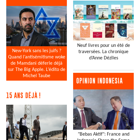
Neuf livres pour un été de
New-York sans les juifs ?
traversées. La chronique
Quand l’antisémitisme woke
d’Anne Dézîles
de Mamdani déferle déjà
sur The Big Apple. L’édito de
Michel Taube
OPINION INDONESIA
15 ANS DÉJÀ !
"Bebas Aktif": France and