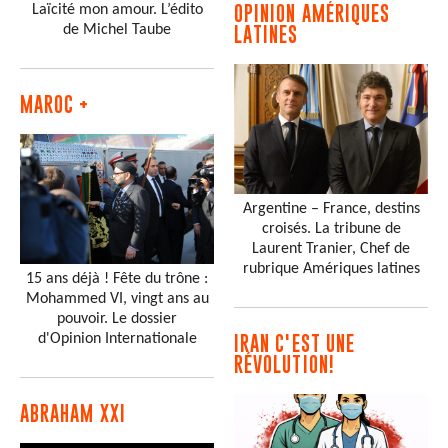
Laïcité mon amour. L’édito
OPINION AMÉRIQUES
de Michel Taube
LATINES
MAROC +
Argentine – France, destins
croisés. La tribune de
Laurent Tranier, Chef de
rubrique Amériques latines
15 ans déjà ! Fête du trône :
Mohammed VI, vingt ans au
pouvoir. Le dossier
d'Opinion Internationale
IRAN C'EST UNE
RÉVOLUTION!
ABRAHAM XXI