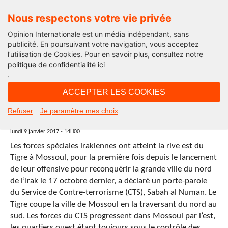
Nous respectons votre vie privée
Opinion Internationale est un média indépendant, sans
publicité. En poursuivant votre navigation, vous acceptez
l’utilisation de Cookies. Pour en savoir plus, consultez notre
politique de confidentialité ici
.
14H00 - lundi 9 janvier 2017
ACCEPTER LES COOKIES
Les forces irakiennes atteignent le
Refuser
Je paramètre mes choix
Tigre à Mossoul
lundi 9 janvier 2017 - 14H00
Les forces spéciales irakiennes ont atteint la rive est du
Tigre à Mossoul, pour la première fois depuis le lancement
de leur offensive pour reconquérir la grande ville du nord
de l’Irak le 17 octobre dernier, a déclaré un porte-parole
du Service de Contre-terrorisme (CTS), Sabah al Numan. Le
Tigre coupe la ville de Mossoul en la traversant du nord au
sud. Les forces du CTS progressent dans Mossoul par l’est,
les quartiers ouest étant toujours sous le contrôle des