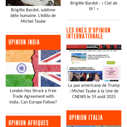
Brigitte Bardot : « Ciel de
lit ! »
Brigitte Bardot, sublime
bête humaine. L’édito de
Michel Taube
LES UNES D'OPINION
INTERNATIONALE
OPINION INDIA
La pax americana de Trump
London Has Struck a Free
: Michel Taube à la Une de
Trade Agreement with
CNEWS le 19 août 2025
India. Can Europe Follow?
OPINION ITALIA
OPINION AFRIQUES