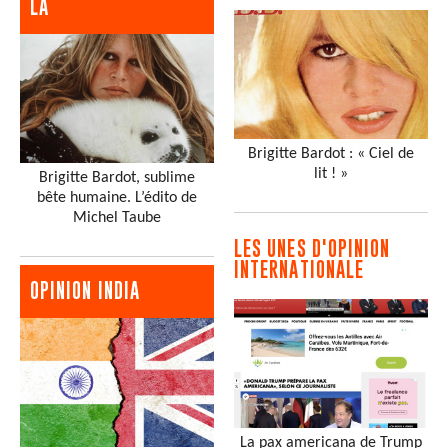
LA
Brigitte Bardot : « Ciel de
lit ! »
Brigitte Bardot, sublime
bête humaine. L’édito de
Michel Taube
LES UNES D'OPINION
INTERNATIONALE
OPINION INDIA
La pax americana de Trump