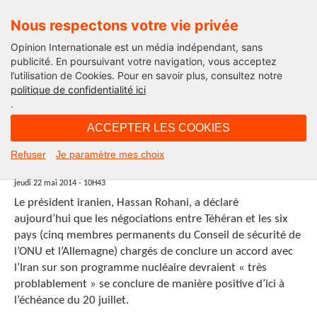
Nous respectons votre vie privée
Opinion Internationale est un média indépendant, sans
publicité. En poursuivant votre navigation, vous acceptez
l’utilisation de Cookies. Pour en savoir plus, consultez notre
politique de confidentialité ici
.
10H43 - jeudi 22 mai 2014
ACCEPTER LES COOKIES
Hassan Rohani : accord « très
Refuser
Je paramètre mes choix
probable » sur le nucléaire
jeudi 22 mai 2014 - 10H43
Le président iranien, Hassan Rohani, a déclaré
aujourd’hui que les négociations entre Téhéran et les six
pays (cinq membres permanents du Conseil de sécurité de
l’ONU et l’Allemagne) chargés de conclure un accord avec
l’Iran sur son programme nucléaire devraient « très
problablement » se conclure de manière positive d’ici à
l’échéance du 20 juillet.