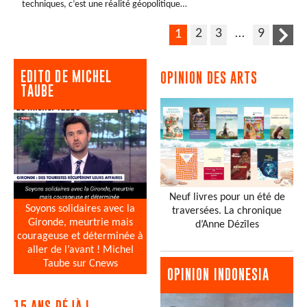
techniques, c’est une réalité géopolitique…
2
3
…
9
1
EDITO DE MICHEL
OPINION DES ARTS
TAUBE
Neuf livres pour un été de
Soyons solidaires avec la
traversées. La chronique
Gironde, meurtrie mais
d’Anne Dézîles
courageuse et déterminée à
aller de l’avant ! Michel
Taube sur Cnews
OPINION INDONESIA
15 ANS DÉJÀ !