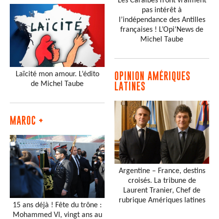
Les Caraïbes n’ont vraiment
pas intérêt à
l’indépendance des Antilles
françaises ! L’Opi’News de
Michel Taube
Laïcité mon amour. L’édito
OPINION AMÉRIQUES
de Michel Taube
LATINES
MAROC +
Argentine – France, destins
croisés. La tribune de
Laurent Tranier, Chef de
rubrique Amériques latines
15 ans déjà ! Fête du trône :
Mohammed VI, vingt ans au