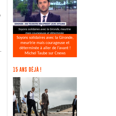
e
Soyons solidaires avec la Gironde,
meurtrie mais courageuse et
déterminée à aller de l’avant !
Michel Taube sur Cnews
15 ANS DÉJÀ !