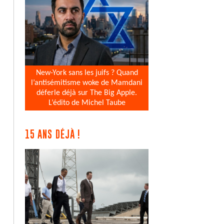
New-York sans les juifs ? Quand
l’antisémitisme woke de Mamdani
déferle déjà sur The Big Apple.
L’édito de Michel Taube
15 ANS DÉJÀ !